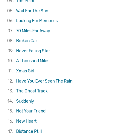
04.
The Point
05.
Wait For The Sun
06.
Looking For Memories
07.
70 Miles Far Away
08.
Broken Car
09.
Never Falling Star
10.
A Thousand Miles
11.
Xmas Girl
12.
Have You Ever Seen The Rain
13.
The Ghost Track
14.
Suddenly
15.
Not Your Friend
16.
New Heart
17.
Distance Pt.II