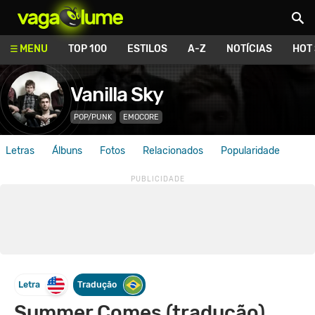
Vagalume
MENU
TOP 100
ESTILOS
A-Z
NOTÍCIAS
HOT
Vanilla Sky
POP/PUNK
EMOCORE
Letras
Álbuns
Fotos
Relacionados
Popularidade
Letra
Tradução
Summer Comes (tradução)