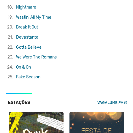
18.
Nightmare
19.
Wastin' All My Time
20.
Break It Out
21.
Devastante
22.
Gotta Believe
23.
We Were The Romans
24.
On & On
25.
Fake Season
ESTAÇÕES
VAGALUME.FM