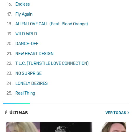
16.
Endless
17.
Fly Again
18.
ALIEN LOVE CALL (Feat. Blood Orange)
19.
WILD WRLD
20.
DANCE-OFF
21.
NEW HEART DESIGN
22.
T.L.C. (TURNSTILE LOVE CONNECTION)
23.
NO SURPRISE
24.
LONELY DEZIRES
25.
Real Thing
ÚLTIMAS
VER TODAS