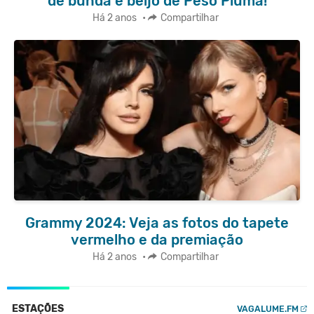
de bunda e beijo de Peso Pluma!
Há 2 anos
•
Compartilhar
Grammy 2024: Veja as fotos do tapete
vermelho e da premiação
Há 2 anos
•
Compartilhar
ESTAÇÕES
VAGALUME.FM