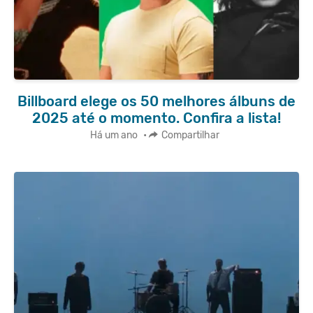
Billboard elege os 50 melhores álbuns de
2025 até o momento. Confira a lista!
Há um ano
•
Compartilhar