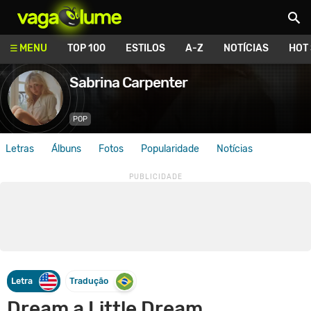
Vagalume
MENU
TOP 100
ESTILOS
A-Z
NOTÍCIAS
HOT
Sabrina Carpenter
POP
Letras
Álbuns
Fotos
Popularidade
Notícias
Letra
Tradução
Dream a Little Dream