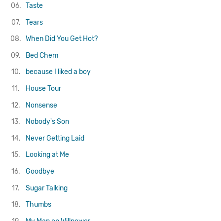
06.
Taste
07.
Tears
08.
When Did You Get Hot?
09.
Bed Chem
10.
because I liked a boy
11.
House Tour
12.
Nonsense
13.
Nobody's Son
14.
Never Getting Laid
15.
Looking at Me
16.
Goodbye
17.
Sugar Talking
18.
Thumbs