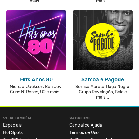
mais...
mais...
Hits Anos 80
Samba e Pagode
Michael Jackson, Bon Jovi,
Sorriso Maroto, Raça Negra,
Guns N' Roses, U2 e mais...
Grupo Revelação, Belo e
mais...
VEJA TAMBÉM
VAGALUME
Especiais
Central de Ajuda
Hot Spots
Termos de Uso