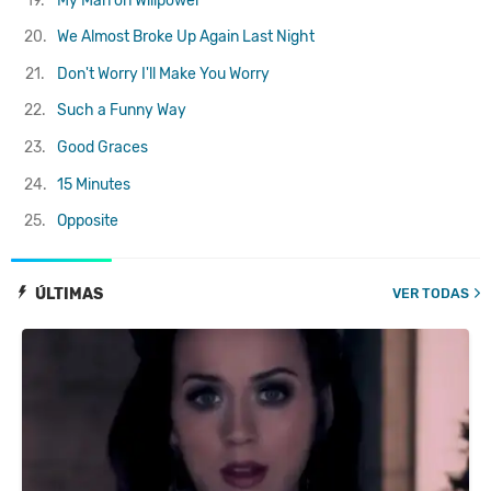
19.
My Man on Willpower
20.
We Almost Broke Up Again Last Night
21.
Don't Worry I'll Make You Worry
22.
Such a Funny Way
23.
Good Graces
24.
15 Minutes
25.
Opposite
ÚLTIMAS
VER TODAS