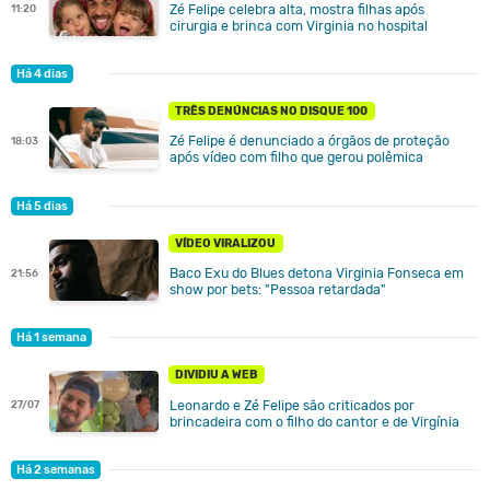
Zé Felipe celebra alta, mostra filhas após
11:20
cirurgia e brinca com Virginia no hospital
Há 4 dias
TRÊS DENÚNCIAS NO DISQUE 100
Zé Felipe é denunciado a órgãos de proteção
18:03
após vídeo com filho que gerou polêmica
Há 5 dias
VÍDEO VIRALIZOU
Baco Exu do Blues detona Virginia Fonseca em
21:56
show por bets: "Pessoa retardada"
Há 1 semana
DIVIDIU A WEB
Leonardo e Zé Felipe são criticados por
27/07
brincadeira com o filho do cantor e de Virgínia
Há 2 semanas