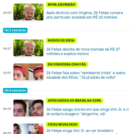
NOVA AQUISIÇÃO
Após divórcio com Virginia, Zé Felipe compra
20/07
jato particular avaliado em R$ 22 milhões
Há 3 semanas
MUDOU DE IDEIA
14/07
Zé Felipe desiste de nova mansão de R$ 27
milhões e explica motivo
EM CONVERSA COM FÃS
Zé Felipe fala sobre "semblante triste" e sobre
13/07
saudade dos filhos: "Já já estão de volta"
Há 4 semanas
APÓS QUEDA DO BRASIL NA COPA
06/07
Zé Felipe apaga stories em que xinga Vini Jr. e ri
do próprio exagero: 'Vergonha, véi'
FICOU REVOLTADO
Zé Felipe xinga Vini Jr. ao ver brasileiro
06/07