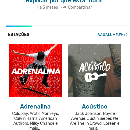
explicar por que está "dura"
Há 3 meses
•
Compartilhar
ESTAÇÕES
VAGALUME.FM
Adrenalina
Acústico
Coldplay, Arctic Monkeys,
Jack Johnson, Boyce
Calvin Harris, American
Avenue, Justin Bieber, We
Authors, Milky Chance e
Are The In Crowd, Loreen e
mais...
mais...