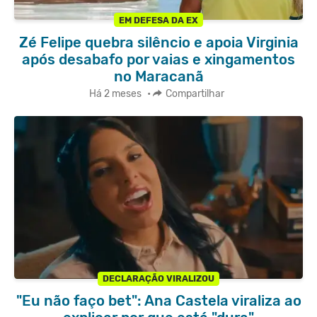
EM DEFESA DA EX
Zé Felipe quebra silêncio e apoia Virginia
após desabafo por vaias e xingamentos
no Maracanã
Há 2 meses
•
Compartilhar
DECLARAÇÃO VIRALIZOU
"Eu não faço bet": Ana Castela viraliza ao