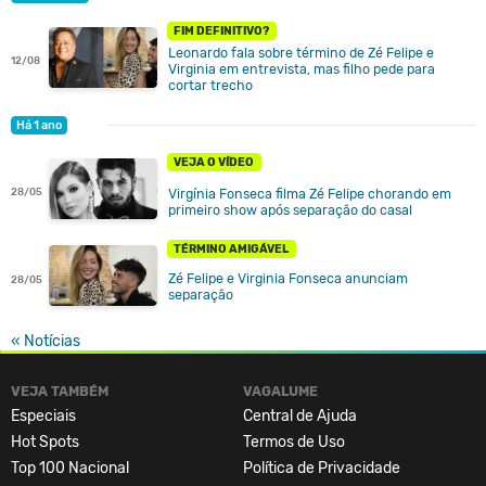
FIM DEFINITIVO?
Leonardo fala sobre término de Zé Felipe e
12/08
Virginia em entrevista, mas filho pede para
cortar trecho
Há 1 ano
VEJA O VÍDEO
28/05
Virgínia Fonseca filma Zé Felipe chorando em
primeiro show após separação do casal
TÉRMINO AMIGÁVEL
Zé Felipe e Virginia Fonseca anunciam
28/05
separação
« Notícias
VEJA TAMBÉM
VAGALUME
Especiais
Central de Ajuda
Hot Spots
Termos de Uso
Top 100 Nacional
Política de Privacidade