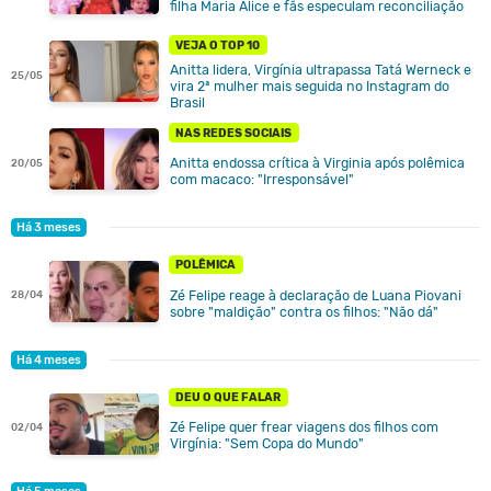
filha Maria Alice e fãs especulam reconciliação
VEJA O TOP 10
Anitta lidera, Virgínia ultrapassa Tatá Werneck e
25/05
vira 2ª mulher mais seguida no Instagram do
Brasil
NAS REDES SOCIAIS
Anitta endossa crítica à Virginia após polêmica
20/05
com macaco: "Irresponsável"
Há 3 meses
POLÊMICA
Zé Felipe reage à declaração de Luana Piovani
28/04
sobre "maldição" contra os filhos: "Não dá"
Há 4 meses
DEU O QUE FALAR
Zé Felipe quer frear viagens dos filhos com
02/04
Virgínia: "Sem Copa do Mundo"