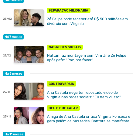
Há 5 meses
SEPARAÇÃO MILIONÁRIA
Zé Felipe pode receber até R$ 500 milhões em
23/02
divórcio com Virgínia
Há 7 meses
NAS REDES SOCIAIS
Nattan faz montagem com Vini Jr e Zé Felipe
29/12
após gafe: "Paz, por favor"
Há 8 meses
CONTROVERSIA
27/11
Ana Castela nega ter repostado vídeo de
Virginia nas redes sociais: "Eu nem vi isso"
DEU O QUE FALAR
Amiga de Ana Castela critica Virginia Fonseca e
23/11
gera polêmica nas redes. Cantora se manifesta
Há 11 meses