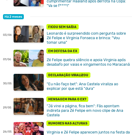
cumprimentar Haaland após derrota na Copa:
"Va se f****!"
Há 2 meses
FICOU SEM SAÍDA
Leonardo é surpreendido com pergunta sobre
03/06
Zé Felipe e Virginia Fonseca e brinca: "Vou
tomar uma"
EM DEFESA DA EX
Zé Felipe quebra silêncio e apoia Virginia após
01/06
desabafo por vaias e xingamentos no Maracanã
DECLARAÇÃO VIRALIZOU
"Eu não faço bet": Ana Castela viraliza ao
30/05
explicar por que está "dura"
MENSAGEM PARA O EX?
"Já virei a página, fica bem": Fãs apontam
29/05
indireta para Zé Felipe em novo clipe de Ana
Castela
RUMORES NAS ALTURAS
Virginia e Zé Felipe aparecem juntos na festa da
26/05