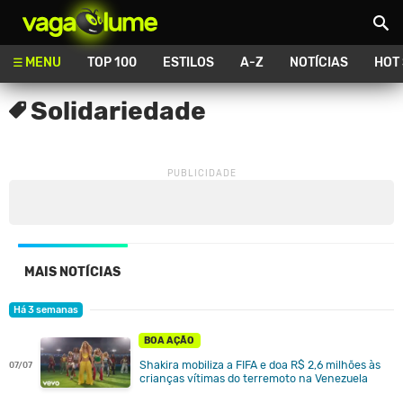
Vagalume
MENU
TOP 100
ESTILOS
A-Z
NOTÍCIAS
HOT
Solidariedade
MAIS NOTÍCIAS
Há 3 semanas
BOA AÇÃO
Shakira mobiliza a FIFA e doa R$ 2,6 milhões às
07/07
crianças vítimas do terremoto na Venezuela