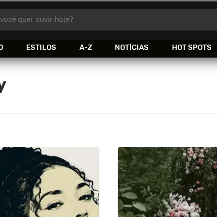
você quer ouvir hoje?
0
ESTILOS
A-Z
NOTÍCIAS
HOT SPOTS
y