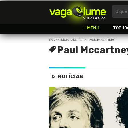
Vagalume
O que 
Música é tudo
MENU
TOP 10
PÁGINA INICIAL
>
NOTÍCIAS
>
PAUL MCCARTNEY
Paul Mccartne
NOTÍCIAS