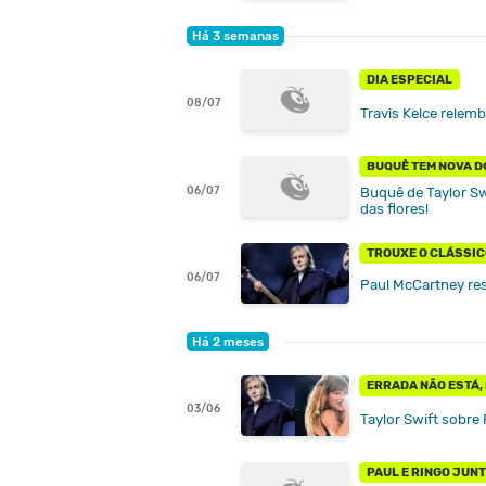
Há 3 semanas
DIA ESPECIAL
08/07
Travis Kelce relem
BUQUÊ TEM NOVA 
06/07
Buquê de Taylor Swi
das flores!
TROUXE O CLÁSSIC
06/07
Paul McCartney res
Há 2 meses
ERRADA NÃO ESTÁ,
03/06
Taylor Swift sobre
PAUL E RINGO JUN