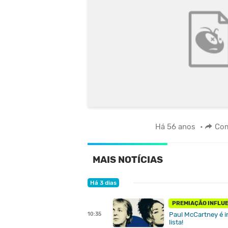
Há 56 anos
•
Com
MAIS NOTÍCIAS
Há 3 dias
PREMIAÇÃO INFLU
Paul McCartney é ind
10:35
lista!