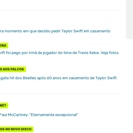
bra momento em que decidiu pedir Taylor Swift em casamento
DONA
ft foi pego por irmã de jogador do time de Travis Kelce. Veja fotos
O AOS PALCOS
gata hit dos Beatles após 60 anos em casamento de Taylor Swift
 NÉ?
 Paul McCartney: "Eternamente excepcional"
TOS NO NOVO DISCO