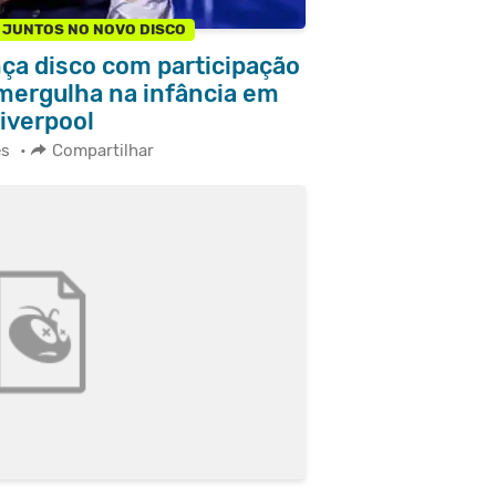
O JUNTOS NO NOVO DISCO
ça disco com participação
 mergulha na infância em
iverpool
es
•
Compartilhar