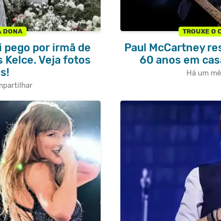
A DONA
TROUXE O 
i pego por irmã de
Paul McCartney res
 Kelce. Veja fotos
60 anos em cas
s!
Há um mê
partilhar