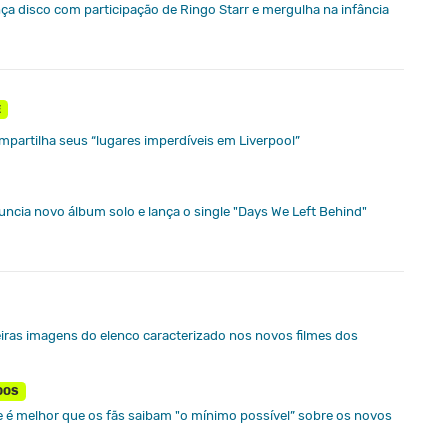
ça disco com participação de Ringo Starr e mergulha na infância
E
partilha seus “lugares imperdíveis em Liverpool”
ncia novo álbum solo e lança o single "Days We Left Behind"
iras imagens do elenco caracterizado nos novos filmes dos
DOS
e é melhor que os fãs saibam "o mínimo possível” sobre os novos