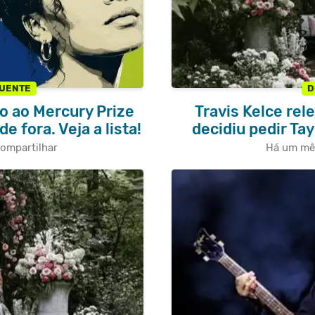
LUENTE
D
o ao Mercury Prize
Travis Kelce r
 de fora. Veja a lista!
decidiu pedir Ta
ompartilhar
Há um mê