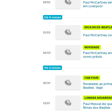
Paul McCartney lan
29/05
em Liverpool
Há 4 meses
DICA DO EX-BEATL
31/03
Paul McCartney com
NOVIDADE
Paul McCartney anu
26/03
como prévia
Há 6 meses
FAB FOUR
30/01
Reveladas as prime
Beatles. Veja!
LONGAS AGUARDA
13/01
Paul Mescal diz qu
filmes dos Beatles