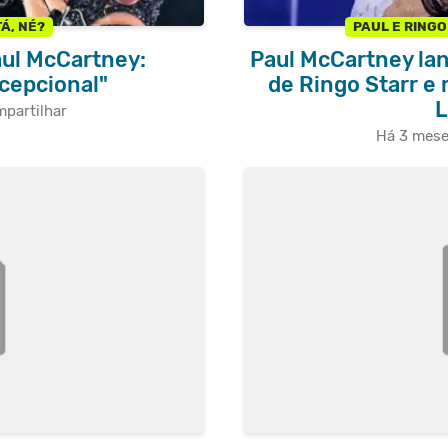
Á, NÉ?
PAUL E RING
aul McCartney:
Paul McCartney lan
cepcional"
de Ringo Starr e
L
partilhar
Há 3 mes