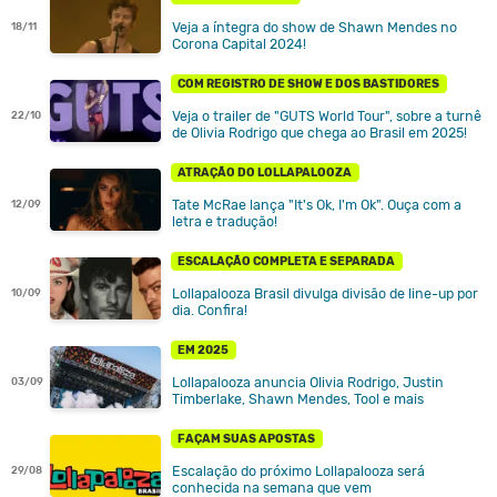
Veja a íntegra do show de Shawn Mendes no
18/11
Corona Capital 2024!
COM REGISTRO DE SHOW E DOS BASTIDORES
Veja o trailer de "GUTS World Tour", sobre a turnê
22/10
de Olivia Rodrigo que chega ao Brasil em 2025!
ATRAÇÃO DO LOLLAPALOOZA
Tate McRae lança "It's Ok, I'm Ok". Ouça com a
12/09
letra e tradução!
ESCALAÇÃO COMPLETA E SEPARADA
Lollapalooza Brasil divulga divisão de line-up por
10/09
dia. Confira!
EM 2025
Lollapalooza anuncia Olivia Rodrigo, Justin
03/09
Timberlake, Shawn Mendes, Tool e mais
FAÇAM SUAS APOSTAS
Escalação do próximo Lollapalooza será
29/08
conhecida na semana que vem