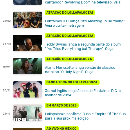
cantando "Revolving Door" na televisão. Veja!
ATRAÇÃO DO LOLLAPALOOZA!
Fontaines D.C. lança "It's Amazing To Be Young".
21/02
Veja o curta-metragem
ATRAÇÃO DO LOLLAPALOOZA!
Teddy Swims lança a segunda parte do álbum
24/01
"I've Tried Everything but Therapy". Ouça!
ATRAÇÃO DO LOLLAPALOOZA
Alanis Morissette lança versão do clássico
19/12
natalino "O Holy Night". Ouça!
BANDA TOCA NO LOLLAPALOOZA
Jornal inglês elege álbum do Fontaines D.C. o
30/11
melhor de 2024
EM MARÇO DE 2025
Lollapalooza confirma Bush e Empire Of The Sun
21/11
para a sua próxima edição
AO VIVO NO MÉXICO