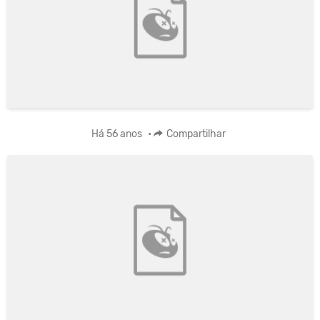
Há 56 anos
•
Compartilhar