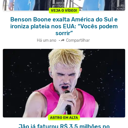
VEJA O VÍDEO!
Benson Boone exalta América do Sul e
ironiza plateia nos EUA: “Vocês podem
sorrir”
Há um ano
•
Compartilhar
ASTRO EM ALTA
Jão já faturou R$ 3,5 milhões no