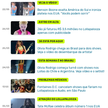
VEJA O VÍDEO!
22/05
Benson Boone exalta América do Sul e ironiza
plateia nos EUA: “Vocês podem sorrir”
ASTRO EM ALTA
Jão já faturou R$ 3,5 milhões no Lollapalooza
26/03
apenas com publicidade
JÁ ESTÁ POR AQUI!
Olivia Rodrigo chega ao Brasil para dois shows.
25/03
Veja o vídeo do desembarque da artista!
ESTA SEMANA É NO BRASIL!
Olivia Rodrigo começa turnê com shows nos
24/03
Lollas do Chile e Argentina. Veja vídeo e o setlist!
PROBLEMAS MÉDICOS
Fontaines D.C. cancelam shows que fariam no
17/03
Lollapalooza e Audio, em São Paulo
ATRAÇÃO DO LOLLAPALOOZA
Tate McRae celebra álbum número 1 nos EUA
05/03