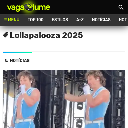
Vagalume
MENU
TOP 100
ESTILOS
A-Z
NOTÍCIAS
HOT
Lollapalooza 2025
NOTÍCIAS