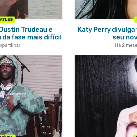
EATLES
 Justin Trudeau e
Katy Perry divulga
da fase mais difícil
seu nov
partilhar
Há 2 mes