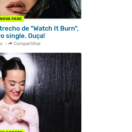
NOVA FASE
 trecho de "Watch It Burn",
o single. Ouça!
es
•
Compartilhar