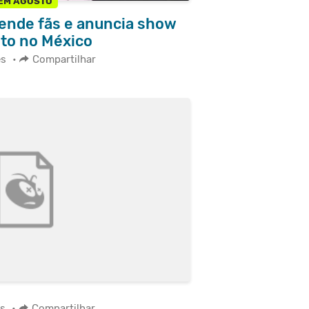
EM AGOSTO
eende fãs e anuncia show
ito no México
es
•
Compartilhar
os
•
Compartilhar