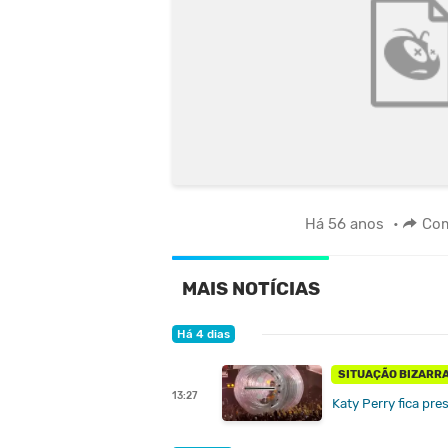
Há 56 anos
•
Com
MAIS NOTÍCIAS
Há 4 dias
SITUAÇÃO BIZARR
13:27
Katy Perry fica pr