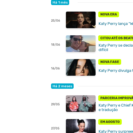
Há 1 mês
NOVA ERA
25/06
Katy Perry lança "W
CITOU ATÉ OS BEAT
18/06
Katy Perry se decla
difícil
NOVA FASE
16/06
Katy Perry divulga 
Há 2 meses
PARCERIA IMPROV
29/05
Katy Perry e Chief 
e tradução
EM AGOSTO
27/05
Katy Perry surpree