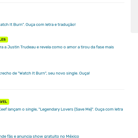
atch It Burn". Ouça com letra e tradução!
LES
ra a Justin Trudeau e revela como o amor a tirou da fase mais
trecho de "Watch It Burn", seu novo single. Ouça!
ÁVEL
Keef lançam o single, "Legendary Lovers (Save Me)". Ouça com letra
nde fãs e anuncia show gratuito no México