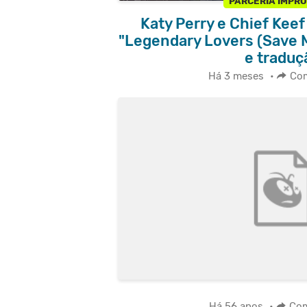
PARCERIA IMPR
Katy Perry e Chief Keef
"Legendary Lovers (Save M
e traduç
Há 3 meses
•
Com
Há 56 anos
•
Com