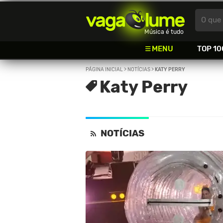
Vagalume
O que 
Música é tudo
MENU
TOP 10
PÁGINA INICIAL
>
NOTÍCIAS
>
KATY PERRY
Katy Perry
NOTÍCIAS