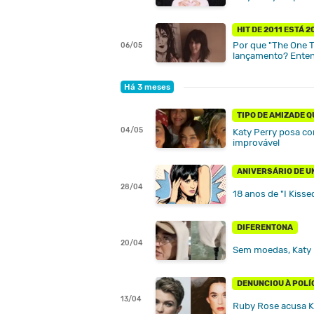
HIT DE 2011 ESTÁ 2
Por que "The One T
06/05
lançamento? Enten
Há 3 meses
TIPO DE AMIZADE Q
04/05
Katy Perry posa c
improvável
ANIVERSÁRIO DE U
28/04
18 anos de "I Kisse
DIFERENTONA
20/04
Sem moedas, Katy Pe
DENUNCIOU À POLÍ
13/04
Ruby Rose acusa Ka