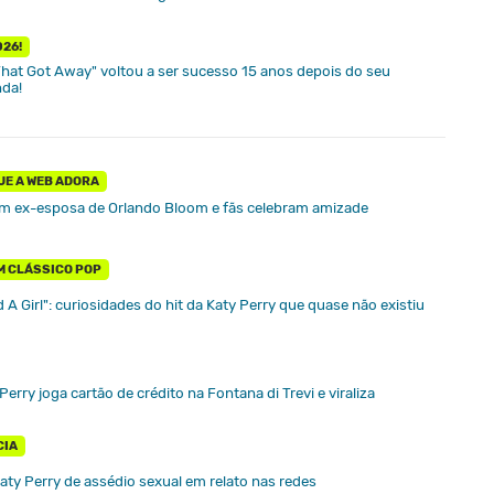
026!
hat Got Away" voltou a ser sucesso 15 anos depois do seu
da!
UE A WEB ADORA
om ex-esposa de Orlando Bloom e fãs celebram amizade
M CLÁSSICO POP
d A Girl": curiosidades do hit da Katy Perry que quase não existiu
rry joga cartão de crédito na Fontana di Trevi e viraliza
CIA
ty Perry de assédio sexual em relato nas redes