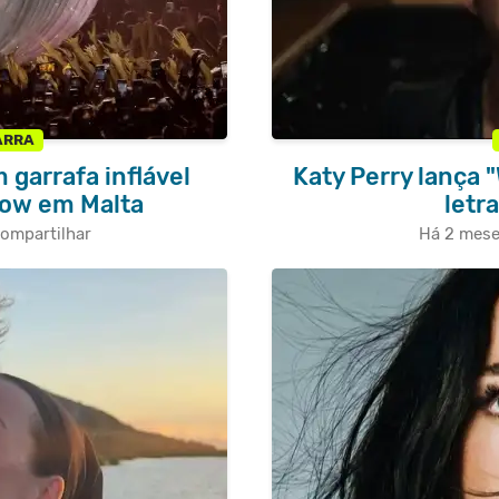
ARRA
 garrafa inflável
Katy Perry lança 
how em Malta
letr
ompartilhar
Há 2 mes