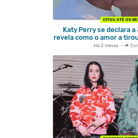
CITOU ATÉ OS B
Katy Perry se declara a
revela como o amor a tirou 
Há 2 meses
•
Com