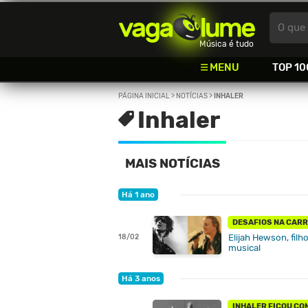
Vagalume
O que 
Música é tudo
MENU
TOP 10
PÁGINA INICIAL
>
NOTÍCIAS
>
INHALER
Inhaler
MAIS NOTÍCIAS
Há 1 ano
DESAFIOS NA CARR
Elijah Hewson, filh
18/02
musical
Há 3 anos
INHALER FICOU CO