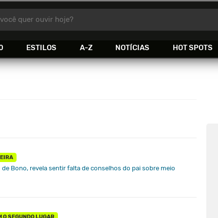
você quer ouvir hoje?
0
ESTILOS
A-Z
NOTÍCIAS
HOT SPOTS
EIRA
o de Bono, revela sentir falta de conselhos do pai sobre meio
M O SEGUNDO LUGAR