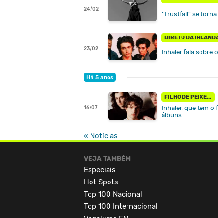
24/02
"Trustfall" se tor
DIRETO DA IRLAND
23/02
Inhaler fala sobre
Há 5 anos
FILHO DE PEIXE...
Inhaler, que tem o 
16/07
álbuns
« Notícias
VEJA TAMBÉM
Especiais
Hot Spots
Top 100 Nacional
Top 100 Internacional