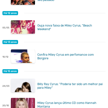
Há 12 anos
Ouça nova faixa de Miley Cyrus, "Beach
05/05
Weekend"
Há 13 anos
Confira Miley Cyrus em perfomance com
10/12
Borgore
Há 15 anos
Billy Ray Cyrus: "Poderia ter sido um melhor pai
24/03
para Miley"
Miley Cyrus lança último CD como Hannah
20/10
Montana