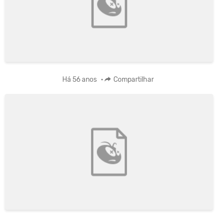
Há 56 anos
•
Compartilhar