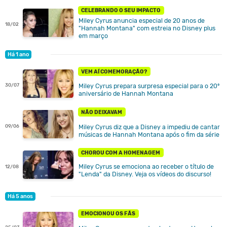
CELEBRANDO O SEU IMPACTO
Miley Cyrus anuncia especial de 20 anos de
18/02
"Hannah Montana" com estreia no Disney plus
em março
Há 1 ano
VEM AÍ COMEMORAÇÃO?
30/07
Miley Cyrus prepara surpresa especial para o 20º
aniversário de Hannah Montana
NÃO DEIXAVAM
Miley Cyrus diz que a Disney a impediu de cantar
09/06
músicas de Hannah Montana após o fim da série
CHOROU COM A HOMENAGEM
Miley Cyrus se emociona ao receber o título de
12/08
"Lenda" da Disney. Veja os vídeos do discurso!
Há 5 anos
EMOCIONOU OS FÃS