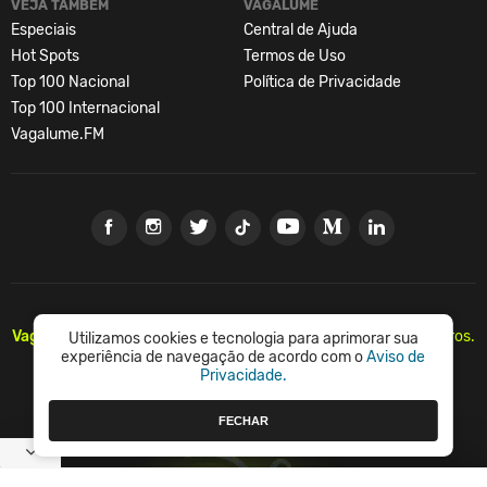
VEJA TAMBÉM
VAGALUME
Especiais
Central de Ajuda
Hot Spots
Termos de Uso
Top 100 Nacional
Política de Privacidade
Top 100 Internacional
Vagalume.FM
Vagalume.
Há mais de 20 anos, levando música para os brasileiros.
Utilizamos cookies e tecnologia para aprimorar sua
🇧🇷
experiência de navegação de acordo com o
Aviso de
Privacidade.
© Vagalume Mídia
FECHAR