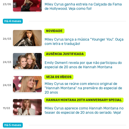
Miley Cyrus ganha estrela na Calçada da Fama
23/05
de Hollywood. Veja como foi!
Há 4 meses
NOVIDADE
26/03
Miley Cyrus lança a música "Younger You". Ouça
com letra e tradução!
AUSÊNCIA JUSTIFICADA
Emily Osment revela por que não participou do
24/03
especial de 20 anos de Hannah Montana
VEJA OS VÍDEOS
Miley Cyrus se reúne com elenco original de
24/03
"Hannah Montana" na première do especial de
20 anos
HANNAH MONTANA 20TH ANNIVERSARY SPECIAL
Miley Cyrus aparece como Hannah Montana no
11/03
teaser do especial de 20 anos do seriado. Veja!
Há 5 meses