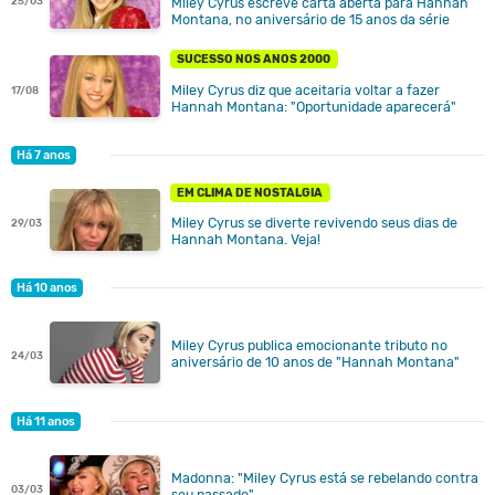
25/03
Miley Cyrus escreve carta aberta para Hannah
Montana, no aniversário de 15 anos da série
SUCESSO NOS ANOS 2000
Miley Cyrus diz que aceitaria voltar a fazer
17/08
Hannah Montana: "Oportunidade aparecerá"
Há 7 anos
EM CLIMA DE NOSTALGIA
Miley Cyrus se diverte revivendo seus dias de
29/03
Hannah Montana. Veja!
Há 10 anos
Miley Cyrus publica emocionante tributo no
24/03
aniversário de 10 anos de "Hannah Montana"
Há 11 anos
Madonna: "Miley Cyrus está se rebelando contra
03/03
seu passado"