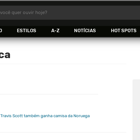
você quer ouvir hoje?
0
ESTILOS
A-Z
NOTÍCIAS
HOT SPOTS
ca
, Travis Scott também ganha camisa da Noruega