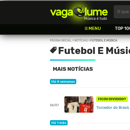
Vagalume
O que 
Música é tudo
MENU
TOP 10
PÁGINA INICIAL
>
NOTÍCIAS
>
FUTEBOL E MÚSICA
Futebol E Músi
MAIS NOTÍCIAS
Há 4 semanas
FICOU DIVIDIDO?
06/07
Torcedor do Brasil
Há 1 mês