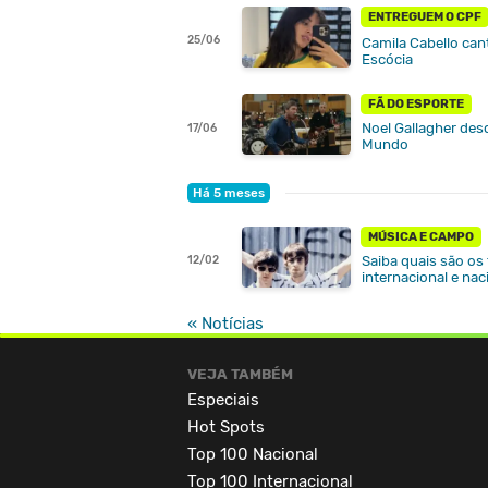
ENTREGUEM O CPF
25/06
Camila Cabello cant
Escócia
FÃ DO ESPORTE
Noel Gallagher desd
17/06
Mundo
Há 5 meses
MÚSICA E CAMPO
Saiba quais são os
12/02
internacional e nac
« Notícias
VEJA TAMBÉM
Especiais
Hot Spots
Top 100 Nacional
Top 100 Internacional