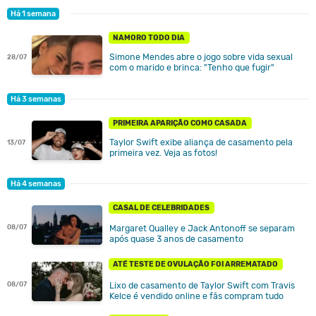
Há 1 semana
NAMORO TODO DIA
Simone Mendes abre o jogo sobre vida sexual
28/07
com o marido e brinca: "Tenho que fugir"
Há 3 semanas
PRIMEIRA APARIÇÃO COMO CASADA
Taylor Swift exibe aliança de casamento pela
13/07
primeira vez. Veja as fotos!
Há 4 semanas
CASAL DE CELEBRIDADES
08/07
Margaret Qualley e Jack Antonoff se separam
após quase 3 anos de casamento
ATÉ TESTE DE OVULAÇÃO FOI ARREMATADO
Lixo de casamento de Taylor Swift com Travis
08/07
Kelce é vendido online e fãs compram tudo