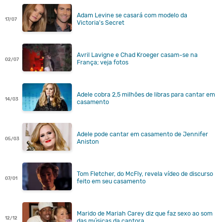
Adam Levine se casará com modelo da
17/07
Victoria's Secret
Avril Lavigne e Chad Kroeger casam-se na
02/07
França; veja fotos
Adele cobra 2,5 milhões de libras para cantar em
14/03
casamento
Adele pode cantar em casamento de Jennifer
05/03
Aniston
Tom Fletcher, do McFly, revela vídeo de discurso
07/01
feito em seu casamento
Marido de Mariah Carey diz que faz sexo ao som
12/12
das músicas da cantora