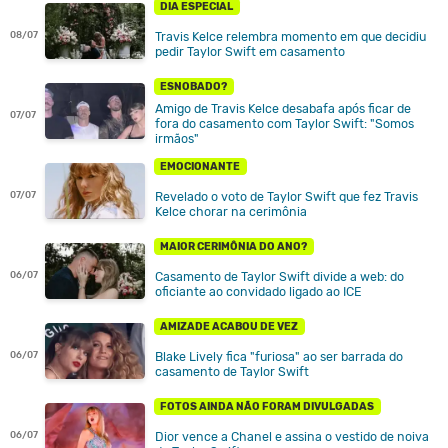
DIA ESPECIAL
Travis Kelce relembra momento em que decidiu
08/07
pedir Taylor Swift em casamento
ESNOBADO?
Amigo de Travis Kelce desabafa após ficar de
07/07
fora do casamento com Taylor Swift: "Somos
irmãos"
EMOCIONANTE
Revelado o voto de Taylor Swift que fez Travis
07/07
Kelce chorar na cerimônia
MAIOR CERIMÔNIA DO ANO?
Casamento de Taylor Swift divide a web: do
06/07
oficiante ao convidado ligado ao ICE
AMIZADE ACABOU DE VEZ
Blake Lively fica "furiosa" ao ser barrada do
06/07
casamento de Taylor Swift
FOTOS AINDA NÃO FORAM DIVULGADAS
Dior vence a Chanel e assina o vestido de noiva
06/07