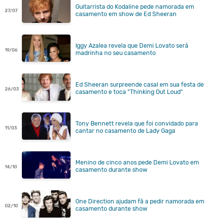
Guitarrista do Kodaline pede namorada em
27/07
casamento em show de Ed Sheeran
Iggy Azalea revela que Demi Lovato será
19/06
madrinha no seu casamento
Ed Sheeran surpreende casal em sua festa de
26/03
casamento e toca "Thinking Out Loud"
Tony Bennett revela que foi convidado para
11/03
cantar no casamento de Lady Gaga
Menino de cinco anos pede Demi Lovato em
14/10
casamento durante show
One Direction ajudam fã a pedir namorada em
02/10
casamento durante show