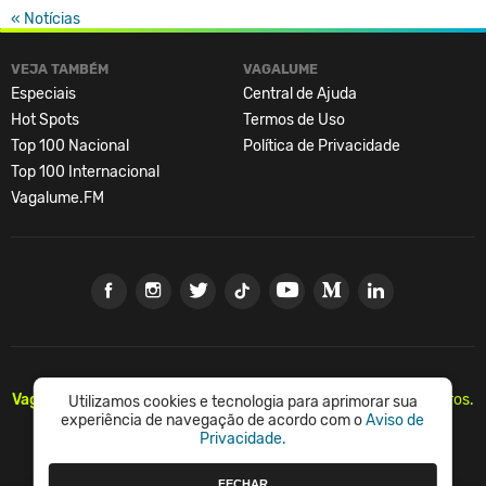
« Notícias
VEJA TAMBÉM
VAGALUME
Especiais
Central de Ajuda
Hot Spots
Termos de Uso
Top 100 Nacional
Política de Privacidade
Top 100 Internacional
Vagalume.FM
Vagalume.
Há mais de 20 anos, levando música para os brasileiros.
Utilizamos cookies e tecnologia para aprimorar sua
🇧🇷
experiência de navegação de acordo com o
Aviso de
Privacidade.
© Vagalume Mídia
FECHAR