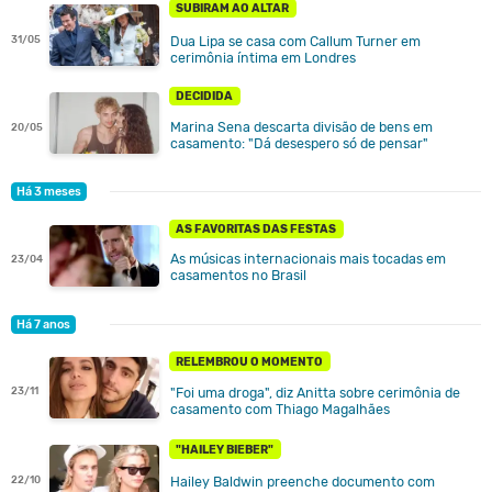
SUBIRAM AO ALTAR
Dua Lipa se casa com Callum Turner em
31/05
cerimônia íntima em Londres
DECIDIDA
Marina Sena descarta divisão de bens em
20/05
casamento: "Dá desespero só de pensar"
Há 3 meses
AS FAVORITAS DAS FESTAS
As músicas internacionais mais tocadas em
23/04
casamentos no Brasil
Há 7 anos
RELEMBROU O MOMENTO
23/11
"Foi uma droga", diz Anitta sobre cerimônia de
casamento com Thiago Magalhães
"HAILEY BIEBER"
Hailey Baldwin preenche documento com
22/10