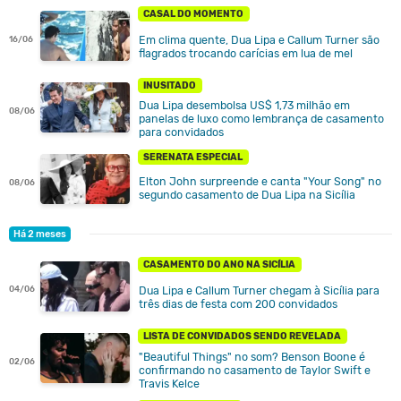
CASAL DO MOMENTO
Em clima quente, Dua Lipa e Callum Turner são
16/06
flagrados trocando carícias em lua de mel
INUSITADO
Dua Lipa desembolsa US$ 1,73 milhão em
08/06
panelas de luxo como lembrança de casamento
para convidados
SERENATA ESPECIAL
Elton John surpreende e canta "Your Song" no
08/06
segundo casamento de Dua Lipa na Sicília
Há 2 meses
CASAMENTO DO ANO NA SICÍLIA
04/06
Dua Lipa e Callum Turner chegam à Sicília para
três dias de festa com 200 convidados
LISTA DE CONVIDADOS SENDO REVELADA
"Beautiful Things" no som? Benson Boone é
02/06
confirmando no casamento de Taylor Swift e
Travis Kelce