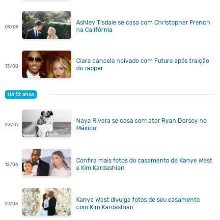
Ashley Tisdale se casa com Christopher French
09/09
na Califórnia
Ciara cancela noivado com Future após traição
13/08
do rapper
Há 12 anos
Naya Rivera se casa com ator Ryan Dorsey no
23/07
México
Confira mais fotos do casamento de Kanye West
12/06
e Kim Kardashian
Kanye West divulga fotos de seu casamento
27/05
com Kim Kardashian