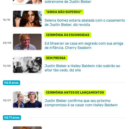
sobrenome de Justin Bieber
"AINDA NÃO SUPEROU"
Selena Gomez estaria abalada com o casamento
16/10
de Justin Bieber, diz revista
CERIMÔNIA ÀS ESCONDIDAS
Ed Sheeran se casa em segredo com sua amiga
28/08
de infância, Cherry Seaborn
SEM PRESSA
Justin Bieber e Hailey Baldwin não subirão ao
13/08
altar tão cedo, diz site
Há 8 anos
CERIMÔNIA ANTES DE LANÇAMENTOS
Justin Bieber confirma que seu próximo
30/07
compromisso é se casar com Hailey Baldwin
Há 11 anos