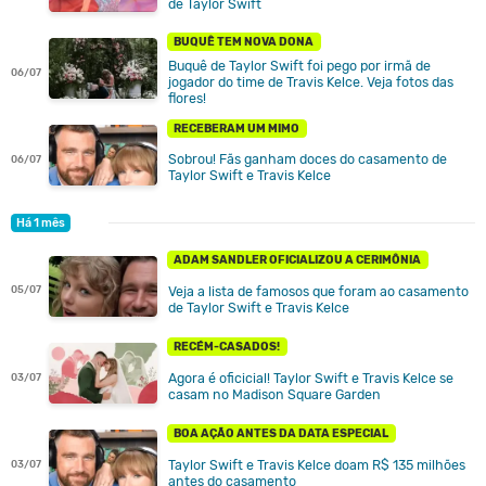
de Taylor Swift
BUQUÊ TEM NOVA DONA
Buquê de Taylor Swift foi pego por irmã de
06/07
jogador do time de Travis Kelce. Veja fotos das
flores!
RECEBERAM UM MIMO
Sobrou! Fãs ganham doces do casamento de
06/07
Taylor Swift e Travis Kelce
Há 1 mês
ADAM SANDLER OFICIALIZOU A CERIMÔNIA
05/07
Veja a lista de famosos que foram ao casamento
de Taylor Swift e Travis Kelce
RECÉM-CASADOS!
Agora é oficicial! Taylor Swift e Travis Kelce se
03/07
casam no Madison Square Garden
BOA AÇÃO ANTES DA DATA ESPECIAL
Taylor Swift e Travis Kelce doam R$ 135 milhões
03/07
antes do casamento