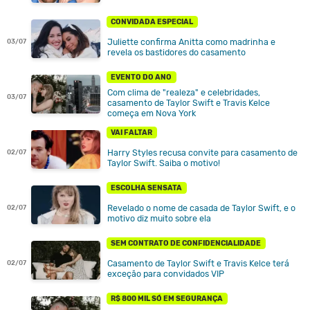
CONVIDADA ESPECIAL
Juliette confirma Anitta como madrinha e
03/07
revela os bastidores do casamento
EVENTO DO ANO
Com clima de "realeza" e celebridades,
03/07
casamento de Taylor Swift e Travis Kelce
começa em Nova York
VAI FALTAR
Harry Styles recusa convite para casamento de
02/07
Taylor Swift. Saiba o motivo!
ESCOLHA SENSATA
Revelado o nome de casada de Taylor Swift, e o
02/07
motivo diz muito sobre ela
SEM CONTRATO DE CONFIDENCIALIDADE
Casamento de Taylor Swift e Travis Kelce terá
02/07
exceção para convidados VIP
R$ 800 MIL SÓ EM SEGURANÇA