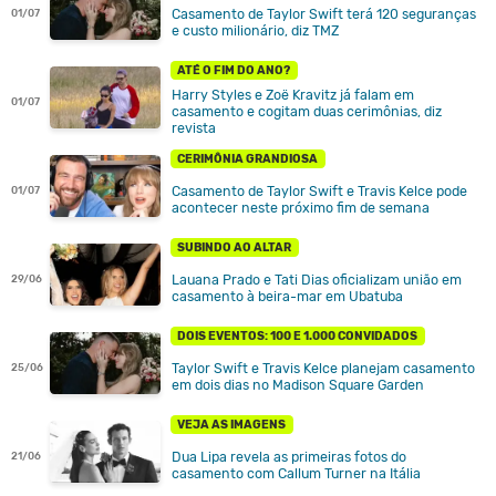
Casamento de Taylor Swift terá 120 seguranças
01/07
e custo milionário, diz TMZ
ATÉ O FIM DO ANO?
Harry Styles e Zoë Kravitz já falam em
01/07
casamento e cogitam duas cerimônias, diz
revista
CERIMÔNIA GRANDIOSA
Casamento de Taylor Swift e Travis Kelce pode
01/07
acontecer neste próximo fim de semana
SUBINDO AO ALTAR
Lauana Prado e Tati Dias oficializam união em
29/06
casamento à beira-mar em Ubatuba
DOIS EVENTOS: 100 E 1.000 CONVIDADOS
Taylor Swift e Travis Kelce planejam casamento
25/06
em dois dias no Madison Square Garden
VEJA AS IMAGENS
Dua Lipa revela as primeiras fotos do
21/06
casamento com Callum Turner na Itália