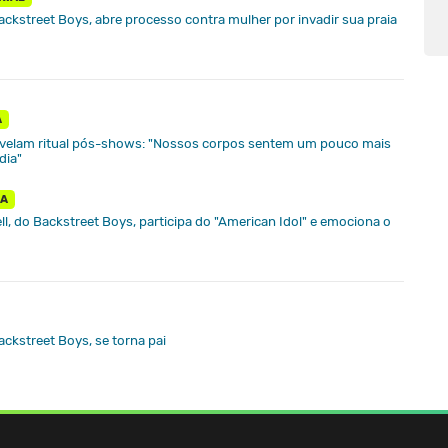
 Backstreet Boys, abre processo contra mulher por invadir sua praia
A
evelam ritual pós-shows: "Nossos corpos sentem um pouco mais
dia"
IA
rell, do Backstreet Boys, participa do "American Idol" e emociona o
ackstreet Boys, se torna pai