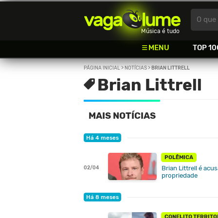
Vagalume
O que 
Música é tudo
MENU
TOP 10
PÁGINA INICIAL
>
NOTÍCIAS
>
BRIAN LITTRELL
Brian Littrell
MAIS NOTÍCIAS
Há 4 meses
POLÊMICA
Brian Littrell é a
02/04
propriedade
Há 8 meses
CONFLITO TERRITO