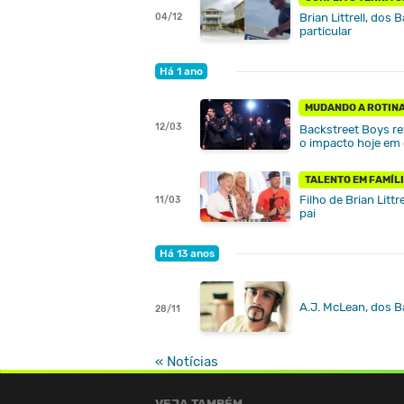
Brian Littrell, dos
04/12
particular
Há 1 ano
MUDANDO A ROTIN
12/03
Backstreet Boys r
o impacto hoje em 
TALENTO EM FAMÍL
Filho de Brian Litt
11/03
pai
Há 13 anos
A.J. McLean, dos B
28/11
« Notícias
VEJA TAMBÉM