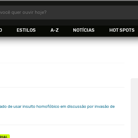
você quer ouvir hoje?
0
ESTILOS
A-Z
NOTÍCIAS
HOT SPOTS
cusado de usar insulto homofóbico em discussão por invasão de
RIAL