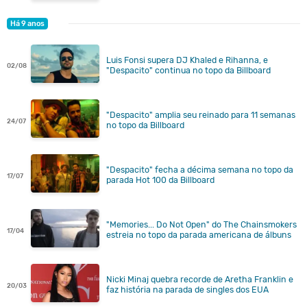
Há 9 anos
Luis Fonsi supera DJ Khaled e Rihanna, e
02/08
"Despacito" continua no topo da Billboard
"Despacito" amplia seu reinado para 11 semanas
24/07
no topo da Billboard
"Despacito" fecha a décima semana no topo da
17/07
parada Hot 100 da Billboard
"Memories... Do Not Open" do The Chainsmokers
17/04
estreia no topo da parada americana de álbuns
Nicki Minaj quebra recorde de Aretha Franklin e
20/03
faz história na parada de singles dos EUA