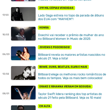
219 MIL CÓPIAS VENDIDAS
Lady Gaga estreia no topo da parada de álbuns
17/03
dos EUA com "MAYHEM"!
HONRA
Doechii vai receber o prêmio de mulher do ano
10/03
no Billboard Women In Music de 2025
JOVENS E PODEROSOS!
Billboard revela os maiores artistas nascidos no
06/03
século 21. Veja a lista!
BOWIE, GUNS, BEATLES, ELVIS E MAIS
Billboard elege os melhores rocks românticos de
13/02
todos os tempos. Veja os mais bem colocados!
DRAKE E RIHANNA VIERAM EM SEGUIDA
Taylor Swift lidera ranking dos top artistas do
08/01
século 21 feito pela Billboard. Veja os 10 mais!
EM ALTA