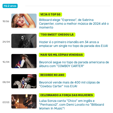
Há 2 anos
VEJA O TOP 50
Billboard elege "Espresso", de Sabrina
19/06
Carpenter, como a melhor música de 2024 até o
momento
'TOO SWEET' CHEGOU LÁ
Hozier é o primeiro irlandês em 34 anos a
24/04
emplacar um single no topo da parada dos EUA!
MAIS 125 MIL CÓPIAS VENDIDAS
Beyoncé segue no topo da parada americana de
15/04
álbuns com "COWBOY CARTER"
RECORDE NO ANO
Beyoncé vende mais de 400 mil cópias de
08/04
"Cowboy Carter" nos EUA!
CELEBRANDO A FORÇA DAS MULHERES
Luísa Sonza canta "Chico" em inglês e
07/03
"Penhasco2", com Demi Lovato no "Billboard
Women In Music"!