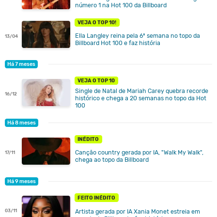
número 1 na Hot 100 da Billboard
VEJA O TOP 10!
Ella Langley reina pela 6ª semana no topo da
13/04
Billboard Hot 100 e faz história
Há 7 meses
VEJA O TOP 10
Single de Natal de Mariah Carey quebra recorde
16/12
histórico e chega a 20 semanas no topo da Hot
100
Há 8 meses
INÉDITO
Canção country gerada por IA, "Walk My Walk",
17/11
chega ao topo da Billboard
Há 9 meses
FEITO INÉDITO
03/11
Artista gerada por IA Xania Monet estreia em