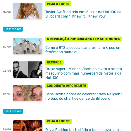
VEJA O TOP 10
Taylor Swift estreia em 1º lugar na Hot 100 da
15/06
Billboard com "I Knew It, I Knew You"
Há 2 meses
A REVOLUÇÃO POP COREANA TEM SETE NOMES
02/06
Como o BTS ajudou a transformar o k-pop em
fenômeno mundial
RECORDE
Drake supera Michael Jackson e vira o artista
26/05
masculino com mais números 1 da história da
Hot 100
CONQUISTA IMPORTANTE
Bebe Rexha chora ao celebrar "New Religion"
06/05
no topo do chart de dance da Billboard
Há 3 meses
VEJA O TOP 10!
27/04
Olivia Rodrigo faz história e tem o novo single