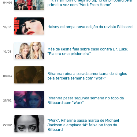
Fifth Harmony chega ao top 10 da Billboard pela
04/04
primeira vez com "Work From Home"
Halsey estampa nova edição da revista Billboard
10/03
Mãe de Kesha fala sobre caso contra Dr. Luke:
10/03
"Ela era uma prisioneira"
Rihanna reina a parada americana de singles
08/03
pela terceira semana com "Work"
Rihanna passa segunda semana no topo da
29/02
Billboard com "Work"
"Work": Rihanna passa marca de Michael
Jackson e emplaca 14ª faixa no topo da
22/02
Billboard