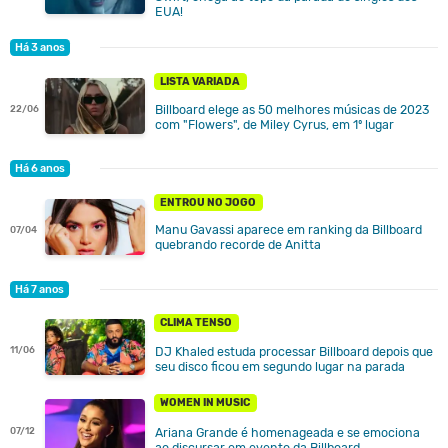
EUA!
Há 3 anos
LISTA VARIADA
Billboard elege as 50 melhores músicas de 2023
22/06
com "Flowers", de Miley Cyrus, em 1º lugar
Há 6 anos
ENTROU NO JOGO
Manu Gavassi aparece em ranking da Billboard
07/04
quebrando recorde de Anitta
Há 7 anos
CLIMA TENSO
11/06
DJ Khaled estuda processar Billboard depois que
seu disco ficou em segundo lugar na parada
WOMEN IN MUSIC
Ariana Grande é homenageada e se emociona
07/12
ao discursar em evento da Billboard