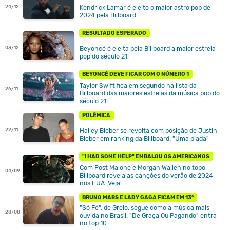
Kendrick Lamar é eleito o maior astro pop de
24/12
2024 pela Billboard
RESULTADO ESPERADO
Beyoncé é eleita pela Billboard a maior estrela
03/12
pop do século 21!
BEYONCÉ DEVE FICAR COM O NÚMERO 1
Taylor Swift fica em segundo na lista da
26/11
Billboard das maiores estrelas da música pop do
século 21!
POLÊMICA
Hailey Bieber se revolta com posição de Justin
22/11
Bieber em ranking da Billboard: "Uma piada"
"I HAD SOME HELP" EMBALOU OS AMERICANOS
Com Post Malone e Morgan Wallen no topo,
04/09
Billboard revela as canções do verão de 2024
nos EUA. Veja!
BRUNO MARS E LADY GAGA FICAM EM 13°
"Só Fé", de Grelo, segue como a música mais
28/08
ouvida no Brasil. "De Graça Ou Pagando" entra
no top 10