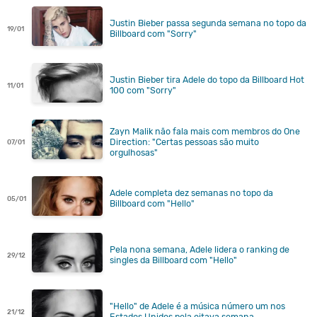
Justin Bieber passa segunda semana no topo da
19/01
Billboard com "Sorry"
Justin Bieber tira Adele do topo da Billboard Hot
11/01
100 com "Sorry"
Zayn Malik não fala mais com membros do One
Direction: "Certas pessoas são muito
07/01
orgulhosas"
Adele completa dez semanas no topo da
05/01
Billboard com "Hello"
Pela nona semana, Adele lidera o ranking de
29/12
singles da Billboard com "Hello"
"Hello" de Adele é a música número um nos
21/12
Estados Unidos pela oitava semana