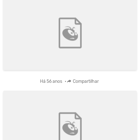
Há 56 anos
•
Compartilhar