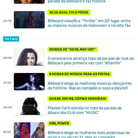
parada da Billboard e faz história
VEJA QUAL FOI O PÓDIO
Billboard classifica "Thriller" em 22º lugar entre
22/10
as maiores músicas do Halloween e revolta fãs
Há 1 ano
MÚSICA DE "DEVIL MAY CRY"
28/06
Evanescence alcança topo da parada de rock da
Billboard pela primeira vez com "Afterlife"
8 HORAS DE MÚSICA PARA AS PISTAS
Billboard elege as melhores músicas dançantes
31/03
da história. Veja as campeãs e ouça a playlist!
QUASE 300 MIL CÓPIAS VENDIDAS!
Playboi Carti estreia no topo da parada de
24/03
álbuns dos EUA com "MUSIC"
GIRL POWER
Billboard elege as mulheres mais poderosas da
19/03
música no século 21. Veja as campeãs!