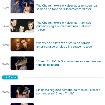
The Chainsmokers e Halsey passam segunda
30/08
semana no topo da Billboard com "Closer"
The Chainsmokers e Halsey ganham seu
primeiro single número um nos EUA com
22/08
"Closer"
twenty one pilots faz história na parada
15/08
americana de singles e Sia segue no topo
"Cheap Thrills" de Sia passa terceira semana no
08/08
topo da Billboard
Há 10 anos
Sia passa segunda semana no topo da Billboard
02/08
com sucesso "Cheap Thrills"