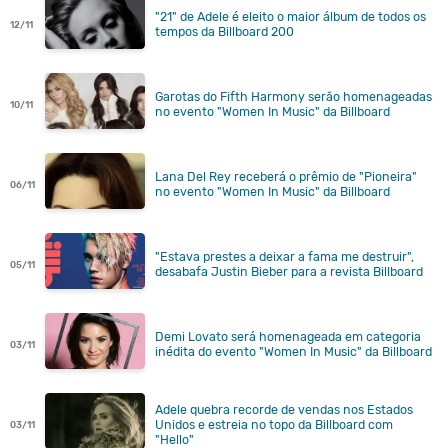
"21" de Adele é eleito o maior álbum de todos os
12/11
tempos da Billboard 200
Garotas do Fifth Harmony serão homenageadas
10/11
no evento "Women In Music" da Billboard
Lana Del Rey receberá o prêmio de "Pioneira"
06/11
no evento "Women In Music" da Billboard
"Estava prestes a deixar a fama me destruir",
05/11
desabafa Justin Bieber para a revista Billboard
Demi Lovato será homenageada em categoria
03/11
inédita do evento "Women In Music" da Billboard
Adele quebra recorde de vendas nos Estados
Unidos e estreia no topo da Billboard com
03/11
"Hello"