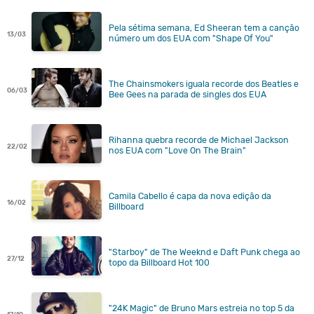
Pela sétima semana, Ed Sheeran tem a canção
13/03
número um dos EUA com "Shape Of You"
The Chainsmokers iguala recorde dos Beatles e
06/03
Bee Gees na parada de singles dos EUA
Rihanna quebra recorde de Michael Jackson
22/02
nos EUA com "Love On The Brain"
Camila Cabello é capa da nova edição da
16/02
Billboard
"Starboy" de The Weeknd e Daft Punk chega ao
27/12
topo da Billboard Hot 100
"24K Magic" de Bruno Mars estreia no top 5 da