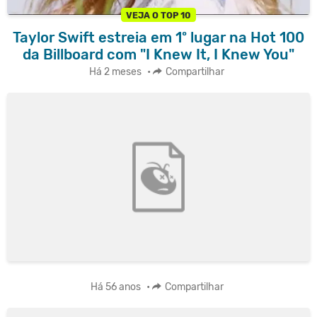
VEJA O TOP 10
Taylor Swift estreia em 1º lugar na Hot 100
da Billboard com "I Knew It, I Knew You"
Há 2 meses
•
Compartilhar
Há 56 anos
•
Compartilhar