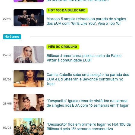
HOT 100 DA BILLBOARD
Maroon 5 amplia reinado na parada de singles
22/10
dos EUA com "Girls Like You". Veja o Top 10!
Há 8 anos
MÊS DO ORGULHO
27/06
Billboard americana publica carta de Pabllo
Vittar à comunidade LGBT
Camila Cabello sobe uma posição na parada dos
EUA e Ed Sheeran e Beyoncé continuam no
09/01
topo
"Despacito" iguala recorde histórico na parada
28/08
de singles nos EUA com 16 semanas em 1º lugar
"Despacito" fica em primeiro lugar no Hot 100 da
07/08
Billboard pela 13ª semana consecutiva