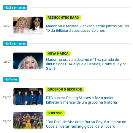
Há 2 semanas
REENCONTRO RARO
Madonna e Michael Jackson estão juntos no Top
13/07
10 da Billboard após quase 25 anos
Há 3 semanas
NOVA MARCA
Madonna crava o décimo nº 1 na parada de
12/07
álbuns dos EUA e iguala Beatles, Drake e Taylor
Swift
Há 1 mês
QUEBROU O RECORDE
29/06
BTS supera Rolling Stones e faz a maior
bilheteria mensal de um grupo na história
SUCESSO
"Dai Dai", de Shakira e Burna Boy, é o 1º hino de
29/06
Copa a liderar ranking global da Billboard