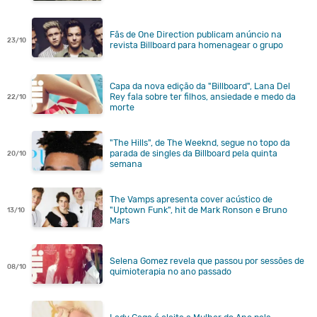
Fãs de One Direction publicam anúncio na
23/10
revista Billboard para homenagear o grupo
Capa da nova edição da "Billboard", Lana Del
Rey fala sobre ter filhos, ansiedade e medo da
22/10
morte
"The Hills", de The Weeknd, segue no topo da
parada de singles da Billboard pela quinta
20/10
semana
The Vamps apresenta cover acústico de
"Uptown Funk", hit de Mark Ronson e Bruno
13/10
Mars
Selena Gomez revela que passou por sessões de
08/10
quimioterapia no ano passado