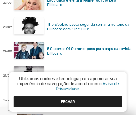
Lady Gaga é eleita a Mulher do Ano pela
29/09
Billboard
The Weeknd passa segunda semana no topo da
28/09
Billboard com "The Hills"
5 Seconds Of Summer posa para capa da revista
24/09
Billboard
Pela terceira semana consecutiva, álbum de
21/09
The Weeknd é o mais vendido nos EUA
Utilizamos cookies e tecnologia para aprimorar sua
experiência de navegação de acordo com o
Aviso de
Privacidade.
Novo álbum de Rita Ora será lançado em
15/09
novembro
FECHAR
"1989" já é a turnê mais lucrativa da carreira de
11/09
Taylor Swift