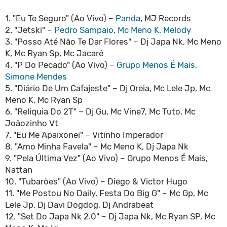
1. "Eu Te Seguro" (Ao Vivo) –
Panda
, MJ Records
2. "Jetski" –
Pedro Sampaio
,
Mc Meno K
,
Melody
3. "Posso Até Não Te Dar Flores" – Dj Japa Nk, Mc Meno
K, Mc Ryan Sp, Mc Jacaré
4. "P Do Pecado" (Ao Vivo) –
Grupo Menos É Mais
,
Simone Mendes
5. "Diário De Um Cafajeste" – Dj Oreia, Mc Lele Jp, Mc
Meno K, Mc Ryan Sp
6. "Reliquia Do 2T" – Dj Gu, Mc Vine7, Mc Tuto, Mc
Joãozinho Vt
7. "Eu Me Apaixonei" – Vitinho Imperador
8. "Amo Minha Favela" – Mc Meno K, Dj Japa Nk
9. "Pela Última Vez" (Ao Vivo) – Grupo Menos É Mais,
Nattan
10. "Tubarões" (Ao Vivo) – Diego & Victor Hugo
11. "Me Postou No Daily, Festa Do Big G" – Mc Gp, Mc
Lele Jp, Dj Davi Dogdog, Dj Andrabeat
12. "Set Do Japa Nk 2.0" – Dj Japa Nk, Mc Ryan SP, Mc