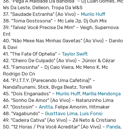
36. "Pega A Maldade Da Bandida" – Dj Luan Gomes, Mc
Ws Da Leste, Delleon, Tropa Da W&S
37. "Saudade Estranha" (Ao Vivo) –
Murilo Huff
38. "Toma Gostosona" – Mc Lele Jp, Dj Guh Mix
39. "Talvez Você Precise De Mim" – Veigh, Supernova
Ent
40. "Não Mexe Nas Minhas Gavetas" (Ao Vivo) – Danilo
& Davi
41. "The Fate Of Ophelia" –
Taylor Swift
42. "Cheiro De Culpado" (Ao Vivo) – Júnior & Cézar
43. "Famosinha" – Dj Caio Vieira, Mc Meno K, Mc
Rodrigo Do Cn
44. "P.I.T.T.Y. (Parecendo Uma Cafetina)" –
NandaTsunami, Stick, Bvga Beatz, Torelli
45. "Dois Enganados" –
Murilo Huff
,
Marília Mendonça
46. "Sonho De Amor" (Ao Vivo) – Natanzinho Lima
47. "Gostosin" –
Anitta
, Felipe Amorim, Hitmaker
48. "Vagabundo" –
Gusttavo Lima
,
Luis Fonsi
49. "Cadeira Cativa" (Ao Vivo) – Zé Neto & Cristiano
50. "12 Horas / Pra Você Acreditar" (Ao Vivo) –
Panda
,