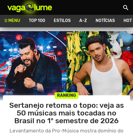
Vagalume
MENU
TOP 100
ESTILOS
A-Z
NOTÍCIAS
HOT
RANKING
Sertanejo retoma o topo: veja as
50 músicas mais tocadas no
Brasil no 1º semestre de 2026
Levantamento da Pro-Música mostra domínio do