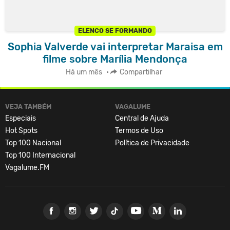
ELENCO SE FORMANDO
Sophia Valverde vai interpretar Maraisa em
filme sobre Marília Mendonça
Há um mês
•
Compartilhar
VEJA TAMBÉM
VAGALUME
Especiais
Central de Ajuda
Hot Spots
Termos de Uso
Top 100 Nacional
Política de Privacidade
Top 100 Internacional
Vagalume.FM