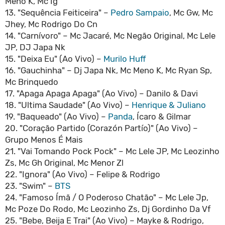
Meno K, Mc Ig
13. "Sequência Feiticeira" –
Pedro Sampaio
, Mc Gw, Mc
Jhey, Mc Rodrigo Do Cn
14. "Carnívoro" – Mc Jacaré, Mc Negão Original, Mc Lele
JP, DJ Japa Nk
15. "Deixa Eu" (Ao Vivo) –
Murilo Huff
16. "Gauchinha" – Dj Japa Nk, Mc Meno K, Mc Ryan Sp,
Mc Brinquedo
17. "Apaga Apaga Apaga" (Ao Vivo) – Danilo & Davi
18. "Ultima Saudade" (Ao Vivo) –
Henrique & Juliano
19. "Baqueado" (Ao Vivo) –
Panda
, Ícaro & Gilmar
20. "Coração Partido (Corazón Partío)" (Ao Vivo) –
Grupo Menos É Mais
21. "Vai Tomando Pock Pock" – Mc Lele JP, Mc Leozinho
Zs, Mc Gh Original, Mc Menor Zl
22. "Ignora" (Ao Vivo) – Felipe & Rodrigo
23. "Swim" –
BTS
24. "Famoso Ímã / O Poderoso Chatão" – Mc Lele Jp,
Mc Poze Do Rodo, Mc Leozinho Zs, Dj Gordinho Da Vf
25. "Bebe, Beija E Trai" (Ao Vivo) – Mayke & Rodrigo,