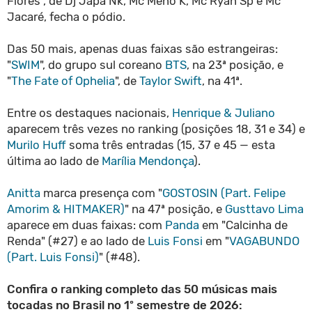
Flores", de Dj Japa Nk, Mc Meno K, Mc Ryan Sp e Mc
Jacaré, fecha o pódio.
Das 50 mais, apenas duas faixas são estrangeiras:
"
SWIM
", do grupo sul coreano
BTS
, na 23ª posição, e
"
The Fate of Ophelia
", de
Taylor Swift
, na 41ª.
Entre os destaques nacionais,
Henrique & Juliano
aparecem três vezes no ranking (posições 18, 31 e 34) e
Murilo Huff
soma três entradas (15, 37 e 45 — esta
última ao lado de
Marília Mendonça
).
Anitta
marca presença com "
GOSTOSIN (Part. Felipe
Amorim & HITMAKER)
" na 47ª posição, e
Gusttavo Lima
aparece em duas faixas: com
Panda
em "Calcinha de
Renda" (#27) e ao lado de
Luis Fonsi
em "
VAGABUNDO
(Part. Luis Fonsi)
" (#48).
Confira o ranking completo das 50 músicas mais
tocadas no Brasil no 1º semestre de 2026: