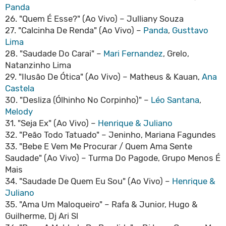
Panda
26. "Quem É Esse?" (Ao Vivo) – Julliany Souza
27. "Calcinha De Renda" (Ao Vivo) –
Panda
,
Gusttavo
Lima
28. "Saudade Do Carai" –
Mari Fernandez
, Grelo,
Natanzinho Lima
29. "Ilusão De Ótica" (Ao Vivo) – Matheus & Kauan,
Ana
Castela
30. "Desliza (Ólhinho No Corpinho)" –
Léo Santana
,
Melody
31. "Seja Ex" (Ao Vivo) –
Henrique & Juliano
32. "Peão Todo Tatuado" – Jeninho, Mariana Fagundes
33. "Bebe E Vem Me Procurar / Quem Ama Sente
Saudade" (Ao Vivo) – Turma Do Pagode, Grupo Menos É
Mais
34. "Saudade De Quem Eu Sou" (Ao Vivo) –
Henrique &
Juliano
35. "Ama Um Maloqueiro" – Rafa & Junior, Hugo &
Guilherme, Dj Ari Sl