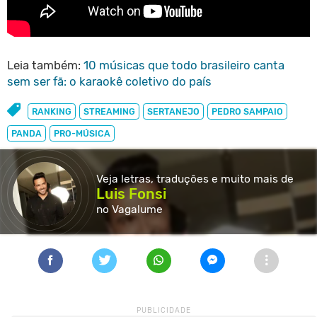
Leia também:
10 músicas que todo brasileiro canta
sem ser fã: o karaokê coletivo do país
RANKING
STREAMING
SERTANEJO
PEDRO SAMPAIO
PANDA
PRO-MÚSICA
Veja letras, traduções e muito
mais de
Luis Fonsi
no Vagalume