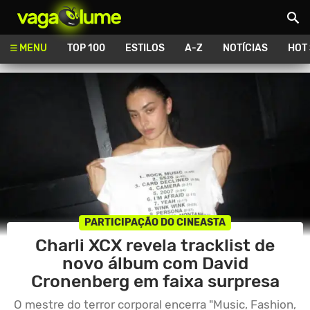
Vagalume
MENU
TOP 100
ESTILOS
A-Z
NOTÍCIAS
HOT
PARTICIPAÇÃO DO CINEASTA
Charli XCX revela tracklist de
novo álbum com David
Cronenberg em faixa surpresa
O mestre do terror corporal encerra "Music, Fashion,