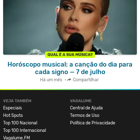
QUAL É A SUA MÚSICA?
Horóscopo musical: a canção do dia para
cada signo — 7 de julho
Há um mês
•
Compartilhar
VEJA TAMBÉM
VAGALUME
Especiais
Central de Ajuda
Hot Spots
Termos de Uso
Top 100 Nacional
Política de Privacidade
Top 100 Internacional
Vagalume.FM