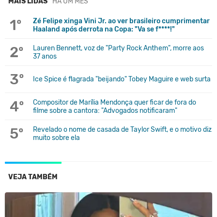
MAIS LIDAS
HÁ UM MÊS
1º
Zé Felipe xinga Vini Jr. ao ver brasileiro cumprimentar
Haaland após derrota na Copa: "Va se f****!"
2º
Lauren Bennett, voz de "Party Rock Anthem", morre aos
37 anos
3º
Ice Spice é flagrada "beijando" Tobey Maguire e web surta
4º
Compositor de Marília Mendonça quer ficar de fora do
filme sobre a cantora: "Advogados notificaram"
5º
Revelado o nome de casada de Taylor Swift, e o motivo diz
muito sobre ela
VEJA TAMBÉM