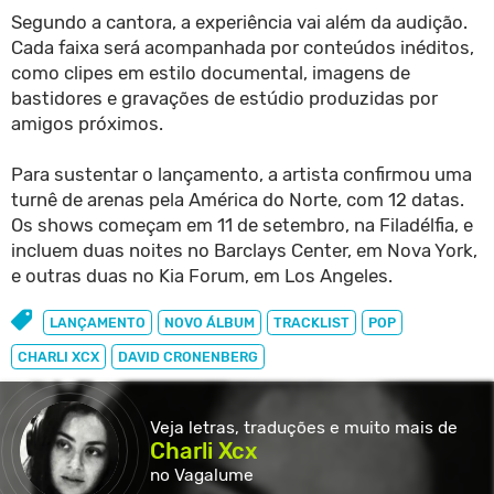
Segundo a cantora, a experiência vai além da audição.
Cada faixa será acompanhada por conteúdos inéditos,
como clipes em estilo documental, imagens de
bastidores e gravações de estúdio produzidas por
amigos próximos.
Para sustentar o lançamento, a artista confirmou uma
turnê de arenas pela América do Norte, com 12 datas.
Os shows começam em 11 de setembro, na Filadélfia, e
incluem duas noites no Barclays Center, em Nova York,
e outras duas no Kia Forum, em Los Angeles.
LANÇAMENTO
NOVO ÁLBUM
TRACKLIST
POP
CHARLI XCX
DAVID CRONENBERG
Veja letras, traduções e muito
mais de
Charli Xcx
no Vagalume