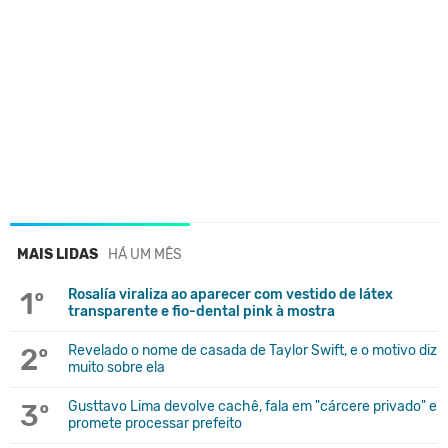
MAIS LIDAS
HÁ UM MÊS
1º
Rosalía viraliza ao aparecer com vestido de látex
transparente e fio-dental pink à mostra
2º
Revelado o nome de casada de Taylor Swift, e o motivo diz
muito sobre ela
3º
Gusttavo Lima devolve cachê, fala em "cárcere privado" e
promete processar prefeito