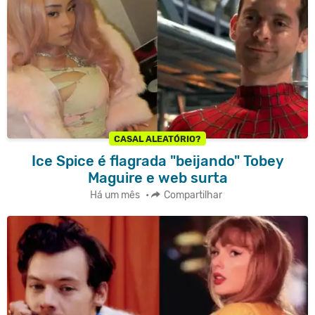
CASAL ALEATÓRIO?
Ice Spice é flagrada "beijando" Tobey
Maguire e web surta
Há um mês
•
Compartilhar