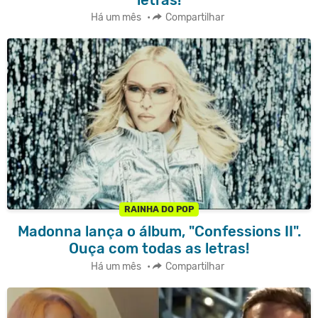
Há um mês
•
Compartilhar
RAINHA DO POP
Madonna lança o álbum, "Confessions II".
Ouça com todas as letras!
Há um mês
•
Compartilhar