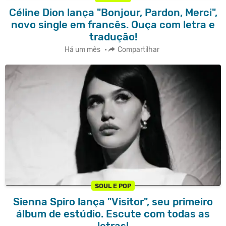
Céline Dion lança "Bonjour, Pardon, Merci",
novo single em francês. Ouça com letra e
tradução!
Há um mês
•
Compartilhar
SOUL E POP
Sienna Spiro lança "Visitor", seu primeiro
álbum de estúdio. Escute com todas as
letras!