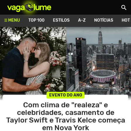
Vagalume
MENU
TOP 100
ESTILOS
A-Z
NOTÍCIAS
HOT
EVENTO DO ANO
Com clima de "realeza" e
celebridades, casamento de
Taylor Swift e Travis Kelce começa
em Nova York