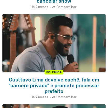
cancelar show
Há 2 meses
•
Compartilhar
POLÊMICA
Gusttavo Lima devolve cachê, fala em
"cárcere privado" e promete processar
prefeito
Há 2 meses
•
Compartilhar