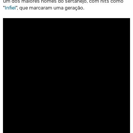
um dos maiores nomes do sertanejo, com hits como
"
Infiel
", que marcaram uma geração.