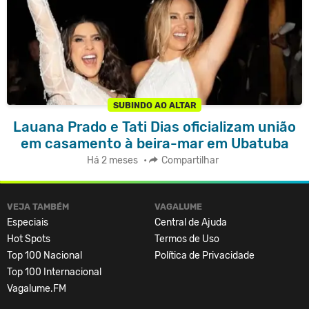
SUBINDO AO ALTAR
Lauana Prado e Tati Dias oficializam união
em casamento à beira-mar em Ubatuba
Há 2 meses
•
Compartilhar
VEJA TAMBÉM
VAGALUME
Especiais
Central de Ajuda
Hot Spots
Termos de Uso
Top 100 Nacional
Política de Privacidade
Top 100 Internacional
Vagalume.FM