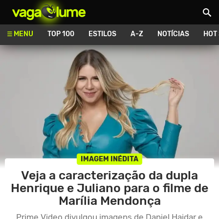
Vagalume
MENU
TOP 100
ESTILOS
A-Z
NOTÍCIAS
HOT
IMAGEM INÉDITA
Veja a caracterização da dupla
Henrique e Juliano para o filme de
Marília Mendonça
Prime Video divulgou imagens de Daniel Haidar e