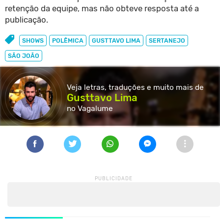
retenção da equipe, mas não obteve resposta até a
publicação.
SHOWS
POLÊMICA
GUSTTAVO LIMA
SERTANEJO
SÃO JOÃO
Veja letras, traduções e muito
mais de
Gusttavo Lima
no Vagalume