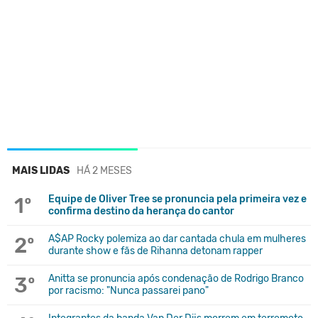
MAIS LIDAS
HÁ 2 MESES
1º
Equipe de Oliver Tree se pronuncia pela primeira vez e
confirma destino da herança do cantor
2º
A$AP Rocky polemiza ao dar cantada chula em mulheres
durante show e fãs de Rihanna detonam rapper
3º
Anitta se pronuncia após condenação de Rodrigo Branco
por racismo: "Nunca passarei pano"