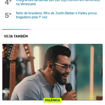
4º
Integrantes da banda Van Der Dijs morrem em terremoto
na Venezuela
5º
Neto de brasileira, filho de Justin Bieber e Hailey prova
brigadeiro pela 1ª vez
VEJA TAMBÉM
POLÊMICA