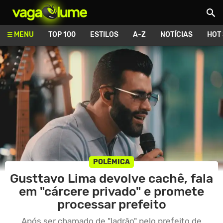
Vagalume
MENU
TOP 100
ESTILOS
A-Z
NOTÍCIAS
HOT
POLÊMICA
Gusttavo Lima devolve cachê, fala
em "cárcere privado" e promete
processar prefeito
Após ser chamado de "ladrão" pelo prefeito de