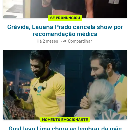
SE PRONUNCIOU
Grávida, Lauana Prado cancela show por
recomendação médica
Há 2 meses
•
Compartilhar
MOMENTO EMOCIONANTE
Gusttavo Lima chora ao lembrar da mãe