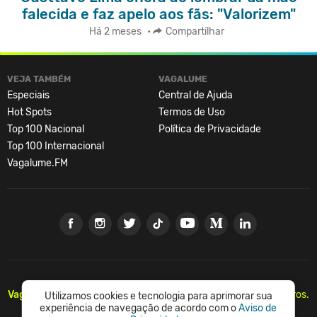
falecida e faz apelo aos fãs: "Valorizem"
Há 2 meses
•
Compartilhar
VEJA TAMBÉM
VAGALUME
Especiais
Central de Ajuda
Hot Spots
Termos de Uso
Top 100 Nacional
Política de Privacidade
Top 100 Internacional
Vagalume.FM
Vagalume.
Há mais de 20 anos, levando música para os brasileiros.
Utilizamos cookies e tecnologia para aprimorar sua
🇧🇷
experiência de navegação de acordo com o
Aviso de