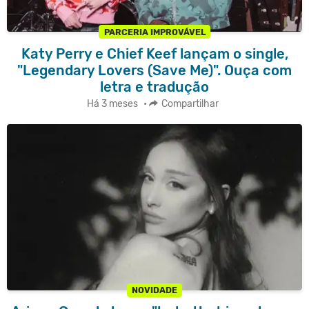
PARCERIA IMPROVÁVEL
Katy Perry e Chief Keef lançam o single,
"Legendary Lovers (Save Me)". Ouça com
letra e tradução
Há 3 meses
•
Compartilhar
NOVIDADE