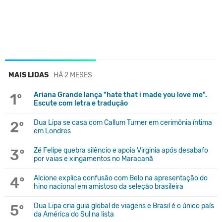
MAIS LIDAS
HÁ 2 MESES
1º
Ariana Grande lança "hate that i made you love me".
Escute com letra e tradução
2º
Dua Lipa se casa com Callum Turner em cerimônia íntima
em Londres
3º
Zé Felipe quebra silêncio e apoia Virginia após desabafo
por vaias e xingamentos no Maracanã
4º
Alcione explica confusão com Belo na apresentação do
hino nacional em amistoso da seleção brasileira
5º
Dua Lipa cria guia global de viagens e Brasil é o único país
da América do Sul na lista