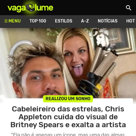
Vagalume
MENU
TOP 100
ESTILOS
A-Z
NOTÍCIAS
HOT
REALIZOU UM SONHO
Cabeleireiro das estrelas, Chris
Appleton cuida do visual de
Britney Spears e exalta a artista
"Ela não é apenas um ícone, mas uma das almas