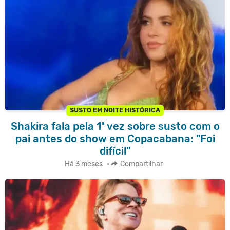
SUSTO EM NOITE HISTÓRICA
Shakira fala pela 1ª vez sobre susto com o
pai antes do show em Copacabana: "Foi
difícil"
Há 3 meses
•
Compartilhar