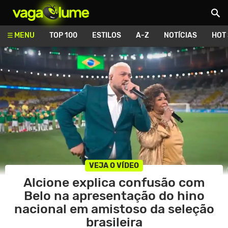
Vagalume
MENU
TOP 100
ESTILOS
A-Z
NOTÍCIAS
HOT
VEJA O VÍDEO
Alcione explica confusão com
Belo na apresentação do hino
nacional em amistoso da seleção
brasileira