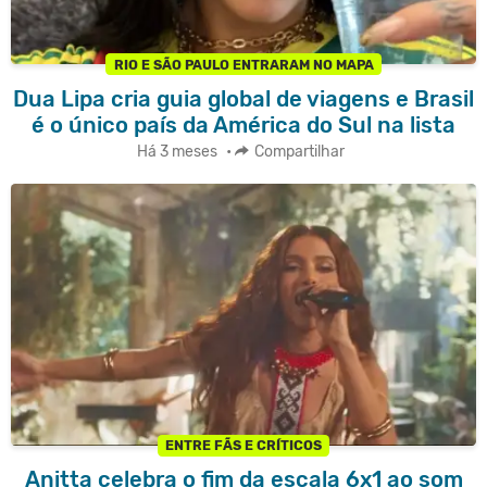
RIO E SÃO PAULO ENTRARAM NO MAPA
Dua Lipa cria guia global de viagens e Brasil
é o único país da América do Sul na lista
Há 3 meses
•
Compartilhar
ENTRE FÃS E CRÍTICOS
Anitta celebra o fim da escala 6x1 ao som