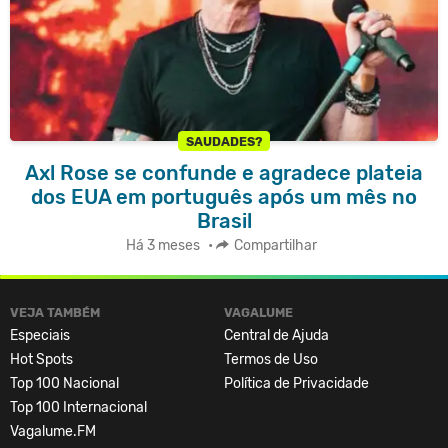
SAUDADES?
Axl Rose se confunde e agradece plateia
dos EUA em português após um mês no
Brasil
Há 3 meses
•
Compartilhar
VEJA TAMBÉM
VAGALUME
Especiais
Central de Ajuda
Hot Spots
Termos de Uso
Top 100 Nacional
Política de Privacidade
Top 100 Internacional
Vagalume.FM