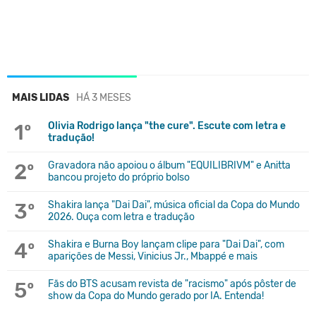
MAIS LIDAS
HÁ 3 MESES
1º
Olivia Rodrigo lança "the cure". Escute com letra e
tradução!
2º
Gravadora não apoiou o álbum "EQUILIBRIVM" e Anitta
bancou projeto do próprio bolso
3º
Shakira lança "Dai Dai", música oficial da Copa do Mundo
2026. Ouça com letra e tradução
4º
Shakira e Burna Boy lançam clipe para "Dai Dai", com
aparições de Messi, Vinicius Jr., Mbappé e mais
5º
Fãs do BTS acusam revista de "racismo" após pôster de
show da Copa do Mundo gerado por IA. Entenda!