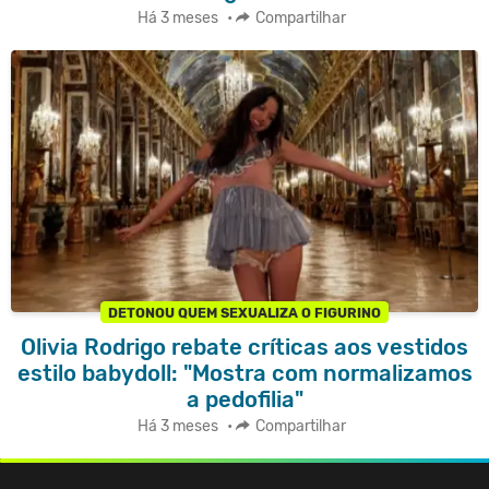
Há 3 meses
•
Compartilhar
DETONOU QUEM SEXUALIZA O FIGURINO
Olivia Rodrigo rebate críticas aos vestidos
estilo babydoll: "Mostra com normalizamos
a pedofilia"
Há 3 meses
•
Compartilhar