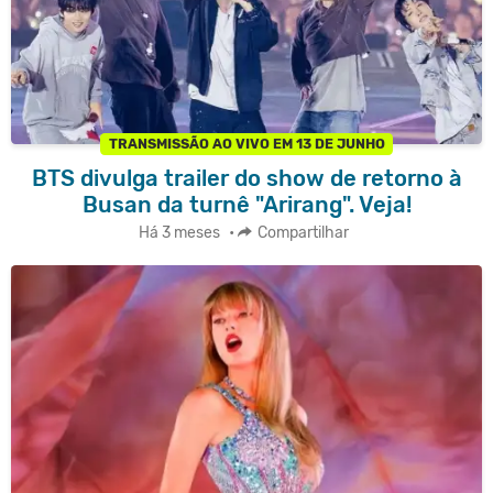
TRANSMISSÃO AO VIVO EM 13 DE JUNHO
BTS divulga trailer do show de retorno à
Busan da turnê "Arirang". Veja!
Há 3 meses
•
Compartilhar