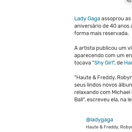
Lady Gaga
assoprou as 
aniversário de 40 anos 
forma mais reservada.
A artista publicou um v
aparecendo com um enf
tocava "
Shy Girl
", de
Ha
"Haute & Freddy, Roby
seus lindos novos álbu
relaxando com Michael
Ball", escreveu ela, na 
@ladygaga
Haute & Freddy, Robyn,