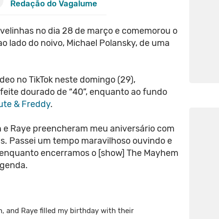
Redação do Vagalume
velinhas no dia 28 de março e comemorou o
ao lado do noivo, Michael Polansky, de uma
ídeo no TikTok neste domingo (29),
eite dourado de “40”, enquanto ao fundo
ute & Freddy
.
n e Raye preencheram meu aniversário com
ns. Passei um tempo maravilhoso ouvindo e
 enquanto encerramos o [show] The Mayhem
legenda.
 and Raye filled my birthday with their