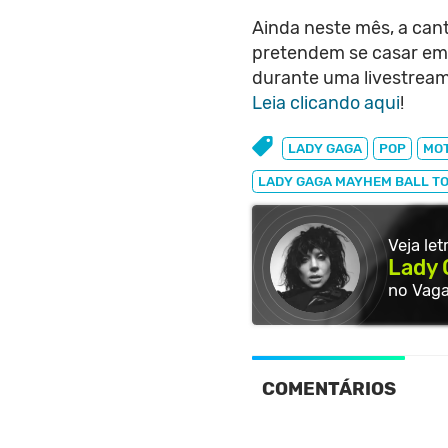
Ainda neste mês, a can
pretendem se casar em
durante uma livestream
Leia clicando aqui
!
LADY GAGA
POP
MO
LADY GAGA MAYHEM BALL T
Veja le
Lady 
no Vag
COMENTÁRIOS