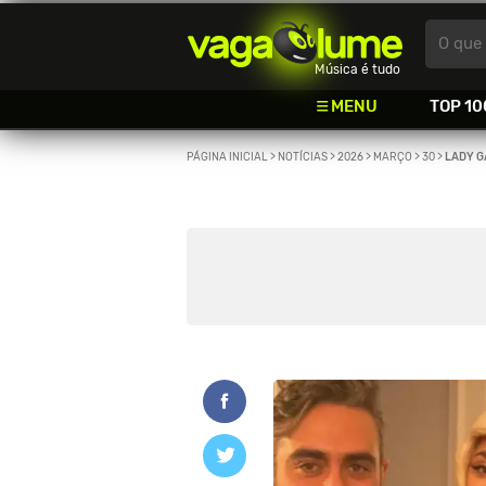
Vagalume
O que 
Música é tudo
MENU
TOP 10
PÁGINA INICIAL
>
NOTÍCIAS
>
2026
>
MARÇO
>
30
>
LADY G