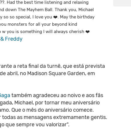
?. Had the best time listening and relaxing
ind down The Mayhem Ball. Thank you, Michael
 so so special, I love you ❤️. May the birthday
ou monsters for all your beyond kind
w you is something I will always cherish ❤️
 & Freddy
ante a reta final da turnê, que está prevista
 de abril, no Madison Square Garden, em
Gaga
também agradeceu ao noivo e aos fãs
gada, Michael, por tornar meu aniversário
e amo. Que o mês do aniversário comece.
or todas as mensagens extremamente gentis.
o que sempre vou valorizar".