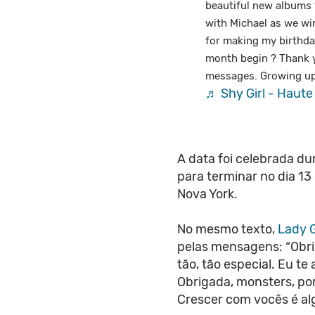
beautiful new albums ?
with Michael as we w
for making my birthday
month begin ? Thank y
messages. Growing up 
♬ Shy Girl - Haute
A data foi celebrada dur
para terminar no dia 13
Nova York.
No mesmo texto,
Lady 
pelas mensagens: “Obri
tão, tão especial. Eu t
Obrigada, monsters, p
Crescer com vocês é alg