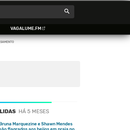
VAGALUME.FM
CASAMENTO
 LIDAS
HÁ 5 MESES
Bruna Marquezine e Shawn Mendes
são flagrados aos beijos em praia no