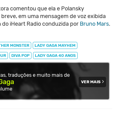
tora comentou que ela e Polansky
 breve, em uma mensagem de voz exibida
 do iHeart Radio conduzida por
Bruno Mars
.
THER MONSTER
LADY GAGA MAYHEM
OUR
DIVA POP
LADY GAGA 40 ANOS
tras, traduções e muito
mais de
Gaga
VER MAIS
alume