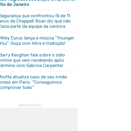
Rio de Janeiro
Segurança que confrontou fã de 11
anos de Chappell Roan diz que não
fazia parte da equipe da cantora
Miley Cyrus lança a música "Younger
You". Ouça com letra e tradução!
Barry Keoghan fala sobre o ódio
online que vem recebendo após
término com Sabrina Carpenter
Anitta atualiza caso de seu irmão
preso em Paris: "Conseguimos
comprovar tudo"