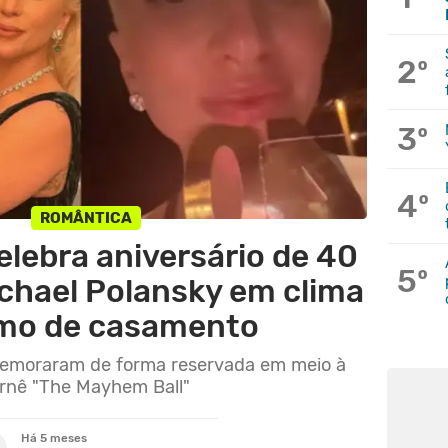
2º
3º
4º
ROMÂNTICA
elebra aniversário de 40
5º
chael Polansky em clima
mo de casamento
memoraram de forma reservada em meio à
rnê "The Mayhem Ball"
Há 5 meses