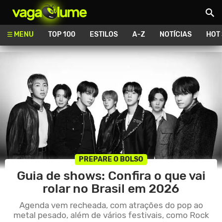
Vagalume
MENU
TOP 100
ESTILOS
A-Z
NOTÍCIAS
HOT
PREPARE O BOLSO
Guia de shows: Confira o que vai
rolar no Brasil em 2026
Agenda vem recheada, com atrações do pop ao
metal pesado, além de vários festivais, como Rock