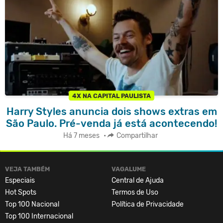
4X NA CAPITAL PAULISTA
Harry Styles anuncia dois shows extras em
São Paulo. Pré-venda já está acontecendo!
Há 7 meses
•
Compartilhar
VEJA TAMBÉM
VAGALUME
Especiais
Central de Ajuda
Hot Spots
Termos de Uso
Top 100 Nacional
Política de Privacidade
Top 100 Internacional