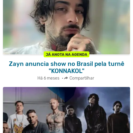
JÁ ANOTA NA AGENDA
Zayn anuncia show no Brasil pela turnê
"KONNAKOL"
Há 6 meses
•
Compartilhar