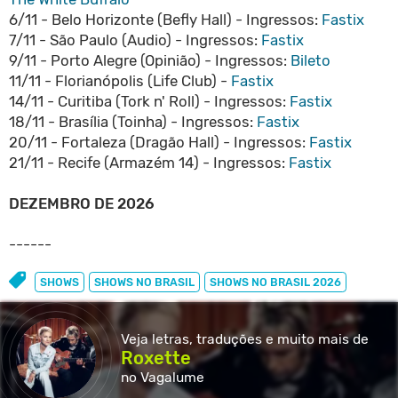
6/11 - Belo Horizonte (Befly Hall) - Ingressos:
Fastix
7/11 - São Paulo (Audio) - Ingressos:
Fastix
9/11 - Porto Alegre (Opinião) - Ingressos:
Bileto
11/11 - Florianópolis (Life Club) -
Fastix
14/11 - Curitiba (Tork n' Roll) - Ingressos:
Fastix
18/11 - Brasília (Toinha) - Ingressos:
Fastix
20/11 - Fortaleza (Dragão Hall) - Ingressos:
Fastix
21/11 - Recife (Armazém 14) - Ingressos:
Fastix
DEZEMBRO DE 2026
------
SHOWS
SHOWS NO BRASIL
SHOWS NO BRASIL 2026
Veja letras, traduções e muito
mais de
Roxette
no Vagalume