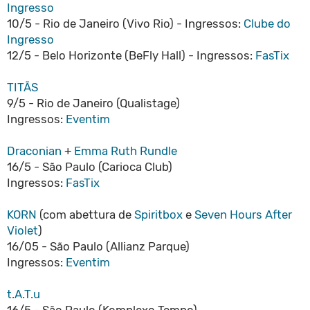
Ingresso
10/5 - Rio de Janeiro (Vivo Rio) - Ingressos:
Clube do
Ingresso
12/5 - Belo Horizonte (BeFly Hall) - Ingressos:
FasTix
TITÃS
9/5 - Rio de Janeiro (Qualistage)
Ingressos:
Eventim
Draconian
+
Emma Ruth Rundle
16/5 - São Paulo (Carioca Club)
Ingressos:
FasTix
KORN
(com abettura de
Spiritbox
e
Seven Hours After
Violet
)
16/05 - São Paulo (Allianz Parque)
Ingressos:
Eventim
t.A.T.u
16/5 - São Paulo (Komplexo Tempo)