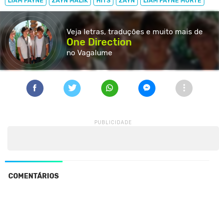
LIAM PAYNE
ZAYN MALIK
HITS
ZAYN
LIAM PAYNE MORTE
Veja letras, traduções e muito
mais de
One Direction
no Vagalume
COMENTÁRIOS