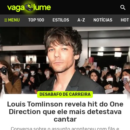
Vagalume
MENU
TOP 100
ESTILOS
A-Z
NOTÍCIAS
HOT
DESABAFO DE CARREIRA
Louis Tomlinson revela hit do One
Direction que ele mais detestava
cantar
Conversa sobre o assunto aconteceu com fãs e