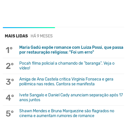
MAIS LIDAS
HÁ 9 MESES
1º
Maria Gadú expõe romance com Luiza Possi, que passa
por restauração religiosa: "Foi um erro"
2º
Pocah filma policial a chamando de "baranga". Veja o
vídeo!
3º
Amiga de Ana Castela critica Virginia Fonseca e gera
polêmica nas redes. Cantora se manifesta
4º
Ivete Sangalo e Daniel Cady anunciam separação após 17
anos juntos
5º
Shawn Mendes e Bruna Marquezine são flagrados no
cinema e aumentam rumores de romance