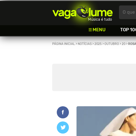
Vagalume
O que 
Música é tudo
MENU
TOP 10
PÁGINA INICIAL
>
NOTÍCIAS
>
2025
>
OUTUBRO
>
20
>
ROSA