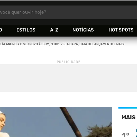
você quer ouvir hoje?
0
ESTILOS
A-Z
NOTÍCIAS
HOT SPOTS
LÍA ANUNCIA O SEU NOVO ÁLBUM, "LUX". VEJA CAPA, DATA DE LANÇAMENTO E MAIS!
MAIS
1º