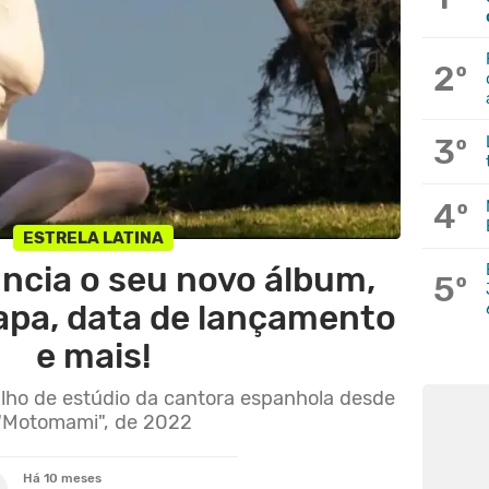
2º
3º
4º
ESTRELA LATINA
ncia o seu novo álbum,
5º
capa, data de lançamento
e mais!
alho de estúdio da cantora espanhola desde
"Motomami", de 2022
Há 10 meses