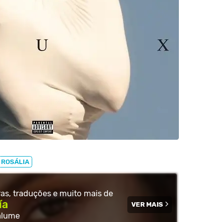
ROSÁLIA
tras, traduções e muito
mais de
ía
VER MAIS
alume