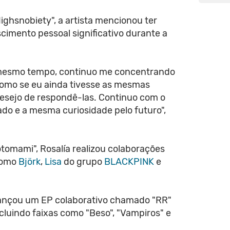
Highsnobiety", a artista mencionou ter
imento pessoal significativo durante a
 mesmo tempo, continuo me concentrando
omo se eu ainda tivesse as mesmas
esejo de respondê-las. Continuo com o
o e a mesma curiosidade pelo futuro",
tomami", Rosalía realizou colaborações
 como
Björk
,
Lisa
do grupo
BLACKPINK
e
ançou um EP colaborativo chamado "RR"
ncluindo faixas como "Beso", "Vampiros" e