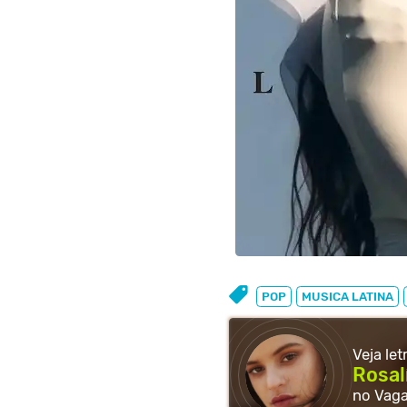
POP
MUSICA LATINA
Veja le
Rosal
no Vag