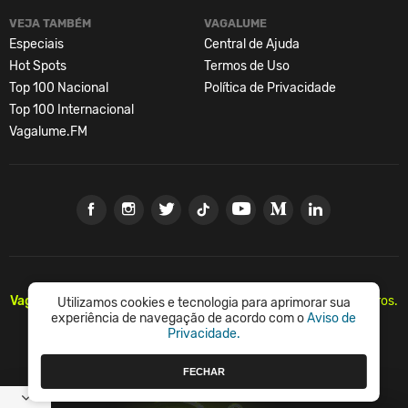
VEJA TAMBÉM
VAGALUME
Especiais
Central de Ajuda
Hot Spots
Termos de Uso
Top 100 Nacional
Política de Privacidade
Top 100 Internacional
Vagalume.FM
Vagalume.
Há mais de 20 anos, levando música para os brasileiros.
Utilizamos cookies e tecnologia para aprimorar sua
🇧🇷
experiência de navegação de acordo com o
Aviso de
Privacidade.
© Vagalume Mídia
FECHAR