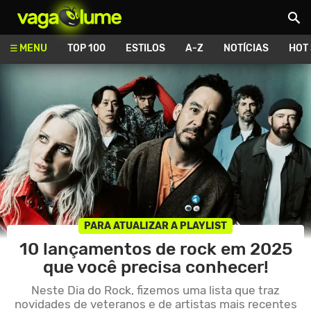
Vagalume
MENU
TOP 100
ESTILOS
A-Z
NOTÍCIAS
HOT
PARA ATUALIZAR A PLAYLIST
10 lançamentos de rock em 2025
que você precisa conhecer!
Neste Dia do Rock, fizemos uma lista que traz
novidades de veteranos e de artistas mais recentes