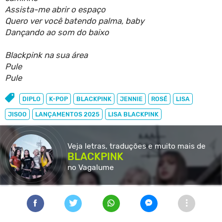
Assista-me abrir o espaço
Quero ver você batendo palma, baby
Dançando ao som do baixo
Blackpink na sua área
Pule
Pule
DIPLO
K-POP
BLACKPINK
JENNIE
ROSÉ
LISA
JISOO
LANÇAMENTOS 2025
LISA BLACKPINK
Veja letras, traduções e muito
mais de
BLACKPINK
no Vagalume