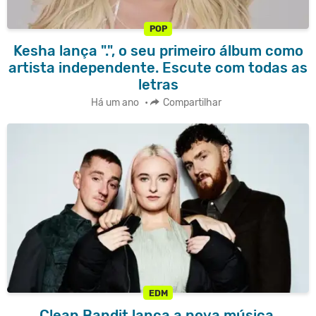
POP
Kesha lança ".", o seu primeiro álbum como
artista independente. Escute com todas as
letras
Há um ano
•
Compartilhar
EDM
Clean Bandit lança a nova música,