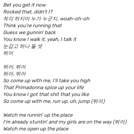
Bet you get it now
Rocked that, didn't I?
착각 하지마 누가 누군지, woah-oh-oh
Think you're running that
Guess we gunnin' back
You know I walk it, yeah, I talk it
눈감고 하나 둘 셋
뛰어
뛰어, 뛰어
뛰어, 뛰어
So come up with me, I'll take you high
That Primadonna spice up your life
You know I got that shit that you like
So come up with me, run up, uh, jump (뛰어)
Watch me runnin' up the place
I'm already stuntin' and my girls are on the way (뛰어)
Watch me open up the place