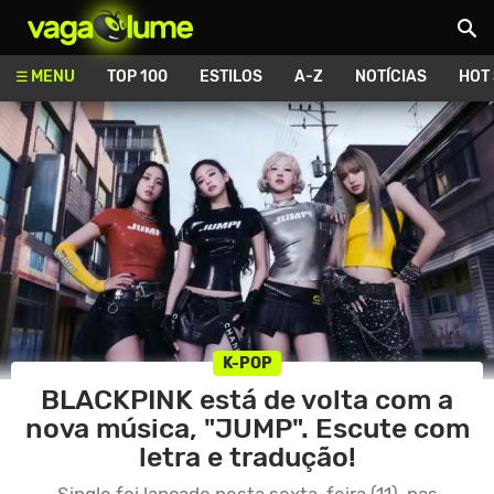
Vagalume
MENU
TOP 100
ESTILOS
A-Z
NOTÍCIAS
HOT
K-POP
BLACKPINK está de volta com a
nova música, "JUMP". Escute com
letra e tradução!
Single foi lançado nesta sexta-feira (11), nas