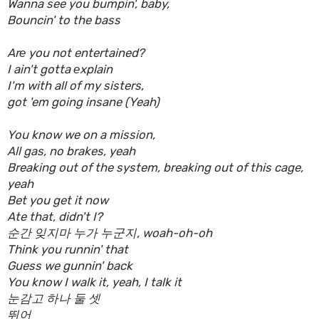
Wanna see you bumpin', baby,
Bouncin' to the bass
Arе you not entertained?
I ain't gotta еxplain
I'm with all of my sisters,
got 'em going insane (Yeah)
You know we on a mission,
All gas, no brakes, yeah
Breaking out of the system, breaking out of this cage,
yeah
Bet you get it now
Ate that, didn't I?
순간 잊지마 누가 누군지, woah-oh-oh
Think you runnin' that
Guess we gunnin' back
You know I walk it, yeah, I talk it
눈감고 하나 둘 셋
뛰어