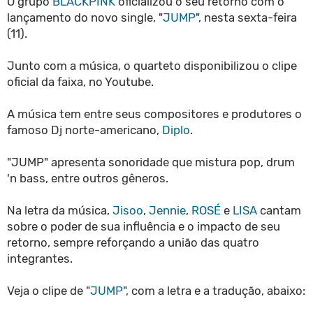
O grupo
BLACKPINK
oficializou o seu retorno com o
lançamento do novo single, "
JUMP
", nesta sexta-feira
(11).
Junto com a música, o quarteto disponibilizou o clipe
oficial da faixa, no Youtube.
A música tem entre seus compositores e produtores o
famoso Dj norte-americano,
Diplo
.
"JUMP" apresenta sonoridade que mistura pop, drum
'n bass, entre outros gêneros.
Na letra da música,
Jisoo
,
Jennie
,
ROSÉ
e
LISA
cantam
sobre o poder de sua influência e o impacto de seu
retorno, sempre reforçando a união das quatro
integrantes.
Veja o clipe de "
JUMP
", com a letra e a tradução, abaixo: