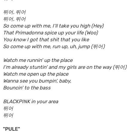
뛰어, 뛰어
뛰어, 뛰어
So come up with me, I'll take you high (Hey)
That Primadonna spice up your life (Woo)
You know I got that shit that you like
So come up with me, run up, uh, jump (뛰어)
Watch me runnin' up the place
I'm already stuntin' and my girls are on the way (뛰어)
Watch me open up the place
Wanna see you bumpin', baby,
Bouncin' to the bass
BLACKPINK in your area
뛰어
뛰어
"PULE"