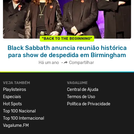
"BACK TO THE BEGINNING"
Black Sabbath anuncia reunião histórica
para show de despedida em Birmingham
Há um ano
•
Compartilhar
VEJA TAMBÉM
VAGALUME
Playlisteiros
Central de Ajuda
Especiais
Termos de Uso
Hot Spots
Política de Privacidade
Top 100 Nacional
Top 100 Internacional
Vagalume.FM