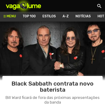
Vagalume
MENU
TOP 100
ESTILOS
A-Z
NOTÍCIAS
HOT
Black Sabbath contrata novo
baterista
Bill Ward ficará de fora das próximas apresentações
da banda