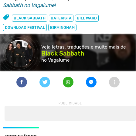
Sabbath no Vagalume!
BLACK SABBATH
BATERISTA
BILL WARD
DOWNLOAD FESTIVAL
BIRMINGHAM
Veja letras, traduções e muito
mais de
Black Sabbath
no Vagalume