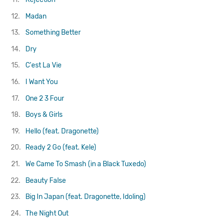
12.
Madan
13.
Something Better
14.
Dry
15.
C'est La Vie
16.
I Want You
17.
One 2 3 Four
18.
Boys & Girls
19.
Hello (feat. Dragonette)
20.
Ready 2 Go (feat. Kele)
21.
We Came To Smash (in a Black Tuxedo)
22.
Beauty False
23.
Big In Japan (feat. Dragonette, Idoling)
24.
The Night Out