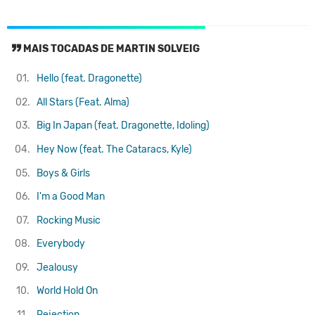
MAIS TOCADAS DE MARTIN SOLVEIG
01.
Hello (feat. Dragonette)
02.
All Stars (Feat. Alma)
03.
Big In Japan (feat. Dragonette, Idoling)
04.
Hey Now (feat. The Cataracs, Kyle)
05.
Boys & Girls
06.
I'm a Good Man
07.
Rocking Music
08.
Everybody
09.
Jealousy
10.
World Hold On
11.
Rejection