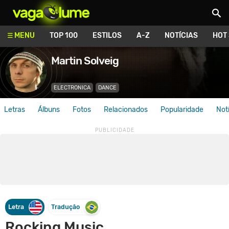
Vagalume
MENU
TOP 100
ESTILOS
A-Z
NOTÍCIAS
HOT
Martin Solveig
ELECTRONICA
DANCE
Letras
Álbuns
Fotos
Relacionados
Popularidade
Not
Letra
Tradução
Rocking Music