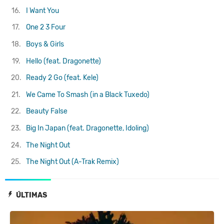
16.
I Want You
17.
One 2 3 Four
18.
Boys & Girls
19.
Hello (feat. Dragonette)
20.
Ready 2 Go (feat. Kele)
21.
We Came To Smash (in a Black Tuxedo)
22.
Beauty False
23.
Big In Japan (feat. Dragonette, Idoling)
24.
The Night Out
25.
The Night Out (A-Trak Remix)
ÚLTIMAS