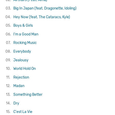
03.
Big In Japan (feat. Dragonette, Idoling)
04.
Hey Now (feat. The Cataracs, Kyle)
05.
Boys & Girls
06.
I'm a Good Man
07.
Rocking Music
08.
Everybody
09.
Jealousy
10.
World Hold On
11.
Rejection
12.
Madan
13.
Something Better
14.
Dry
15.
C'est La Vie