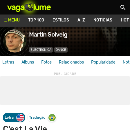
Vagalume
MENU
TOP 100
ESTILOS
A-Z
NOTÍCIAS
HOT
Martin Solveig
ELECTRONICA
DANCE
Letras
Álbuns
Fotos
Relacionados
Popularidade
Not
Letra
Tradução
C'est La Vie