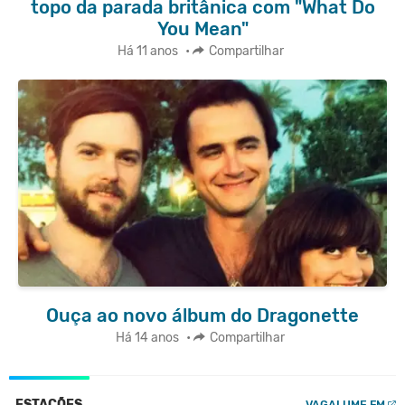
topo da parada britânica com "What Do
You Mean"
Há 11 anos
•
Compartilhar
Ouça ao novo álbum do Dragonette
Há 14 anos
•
Compartilhar
ESTAÇÕES
VAGALUME.FM