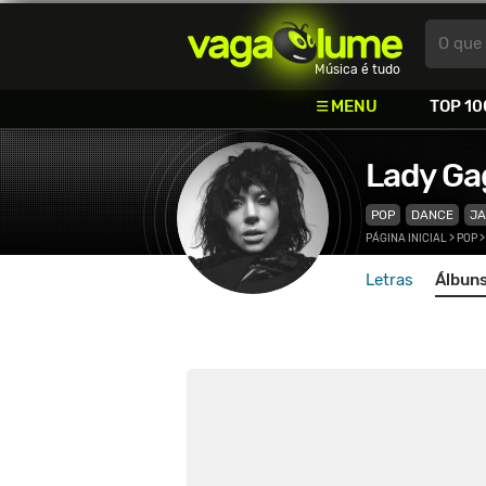
Vagalume
O que 
Música é tudo
MENU
TOP 10
Lady Ga
POP
DANCE
JA
PÁGINA INICIAL
>
POP
Letras
Álbun