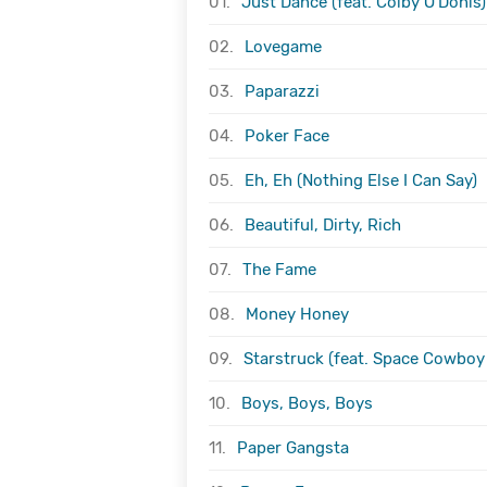
01.
Just Dance (feat. Colby O'Donis)
02.
Lovegame
03.
Paparazzi
04.
Poker Face
05.
Eh, Eh (Nothing Else I Can Say)
06.
Beautiful, Dirty, Rich
07.
The Fame
08.
Money Honey
09.
Starstruck (feat. Space Cowboy 
10.
Boys, Boys, Boys
11.
Paper Gangsta