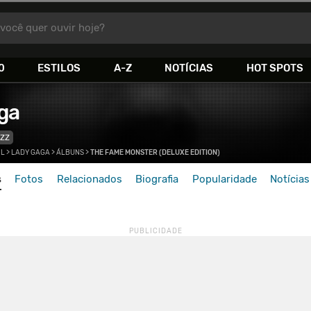
você quer ouvir hoje?
0
ESTILOS
A-Z
NOTÍCIAS
HOT SPOTS
ga
ZZ
>
L
>
LADY GAGA
>
ÁLBUNS
>
THE FAME MONSTER (DELUXE EDITION)
s
Fotos
Relacionados
Biografia
Popularidade
Notícias