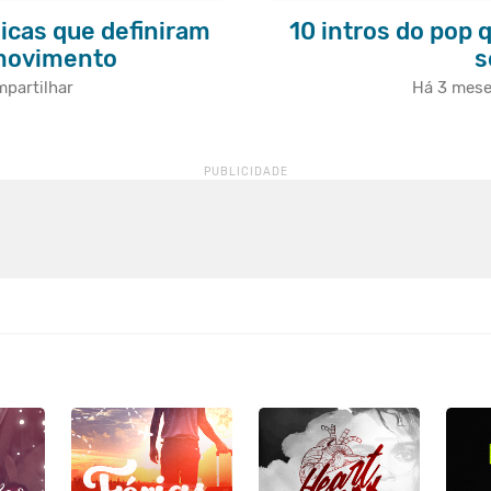
icas que definiram
10 intros do pop
movimento
s
partilhar
Há 3 mes