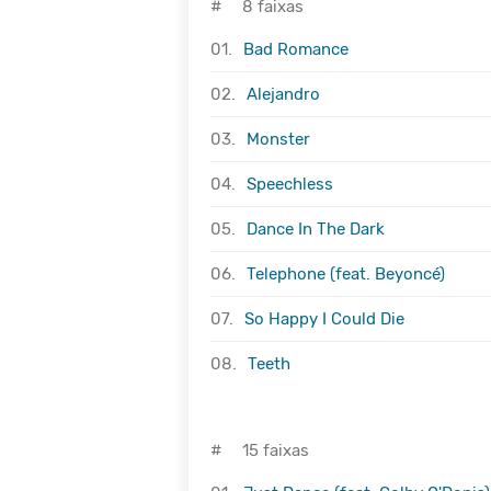
#
8 faixas
01.
Bad Romance
02.
Alejandro
03.
Monster
04.
Speechless
05.
Dance In The Dark
06.
Telephone (feat. Beyoncé)
07.
So Happy I Could Die
08.
Teeth
#
15 faixas