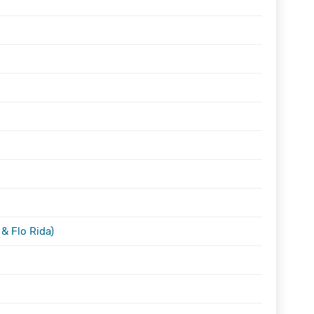
TRADUÇÃO
TRADUÇÃO
TRADUÇÃO
TRADUÇÃO
TRADUÇÃO
TRADUÇÃO
TRADUÇÃO
TRADUÇÃO
& Flo Rida)
TRADUÇÃO
TRADUÇÃO
TRADUÇÃO