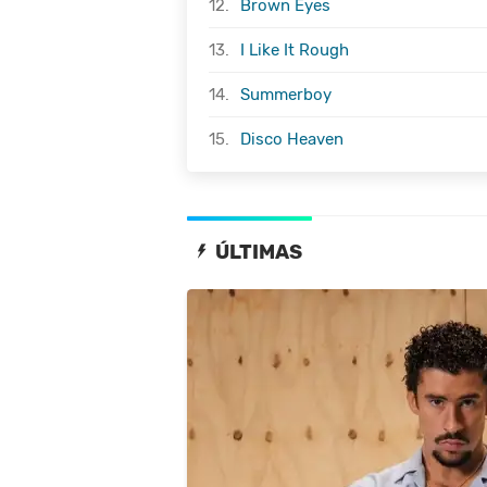
12.
Brown Eyes
13.
I Like It Rough
14.
Summerboy
15.
Disco Heaven
ÚLTIMAS