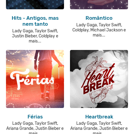
Hits - Antigos, mas
Romântico
nem tanto
Lady Gaga, Taylor Swift,
Coldplay, Michael Jackson e
Lady Gaga, Taylor Swift,
mais...
Justin Bieber, Coldplay e
mais...
Férias
Heartbreak
Lady Gaga, Taylor Swift,
Lady Gaga, Taylor Swift,
Ariana Grande, Justin Bieber e
Ariana Grande, Justin Bieber e
mais...
mais...