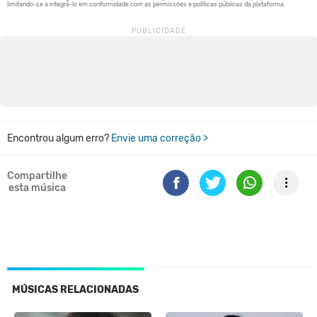
Encontrou algum erro?
Envie uma correção >
Compartilhe
esta música
MÚSICAS RELACIONADAS