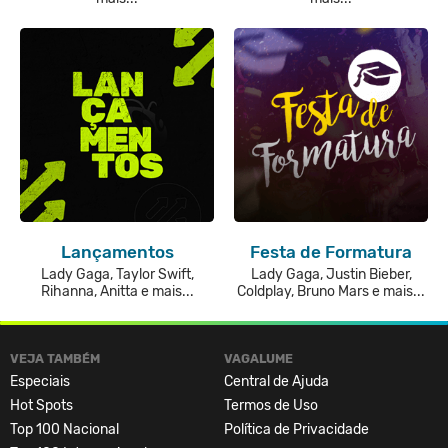
Lançamentos
Festa de Formatura
Lady Gaga, Taylor Swift,
Lady Gaga, Justin Bieber,
Rihanna, Anitta e mais...
Coldplay, Bruno Mars e mais...
VEJA TAMBÉM
VAGALUME
Especiais
Central de Ajuda
Hot Spots
Termos de Uso
Top 100 Nacional
Política de Privacidade