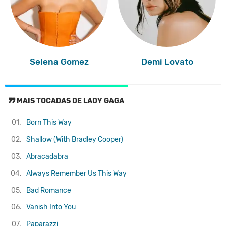
Selena Gomez
Demi Lovato
MAIS TOCADAS DE LADY GAGA
01.
Born This Way
02.
Shallow (With Bradley Cooper)
03.
Abracadabra
04.
Always Remember Us This Way
05.
Bad Romance
06.
Vanish Into You
07.
Paparazzi