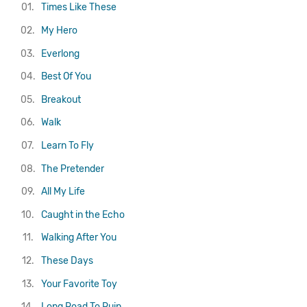
01.
Times Like These
02.
My Hero
03.
Everlong
04.
Best Of You
05.
Breakout
06.
Walk
07.
Learn To Fly
08.
The Pretender
09.
All My Life
10.
Caught in the Echo
11.
Walking After You
12.
These Days
13.
Your Favorite Toy
14.
Long Road To Ruin