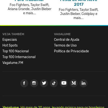
2017
Foo Fighters, Taylor Swift,
Ariana Grande, Justin Bieber
Foo Fighters, Taylor Swift,
e mais...
Justin Bieber, Coldplay e
mais...
VEJA TAMBÉM
VAGALUME
Especiais
Central de Ajuda
Hot Spots
Termos de Uso
Top 100 Nacional
Política de Privacidade
Top 100 Internacional
Vagalume.FM
Vagalume.
Há mais de 20 anos, levando música para os brasileiros.