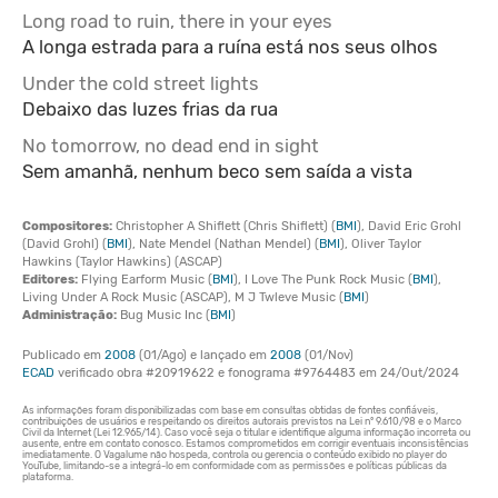
Long road to ruin, there in your eyes
A longa estrada para a ruína está nos seus olhos
Under the cold street lights
Debaixo das luzes frias da rua
No tomorrow, no dead end in sight
Sem amanhã, nenhum beco sem saída a vista
Compositores:
Christopher A Shiflett (Chris Shiflett) (
BMI
), David Eric Grohl
(David Grohl) (
BMI
), Nate Mendel (Nathan Mendel) (
BMI
), Oliver Taylor
Hawkins (Taylor Hawkins) (ASCAP)
Editores:
Flying Earform Music (
BMI
), I Love The Punk Rock Music (
BMI
),
Living Under A Rock Music (ASCAP), M J Twleve Music (
BMI
)
Administração:
Bug Music Inc (
BMI
)
Publicado em
2008
(01/Ago) e lançado em
2008
(01/Nov)
ECAD
verificado obra #20919622 e fonograma #9764483 em 24/Out/2024