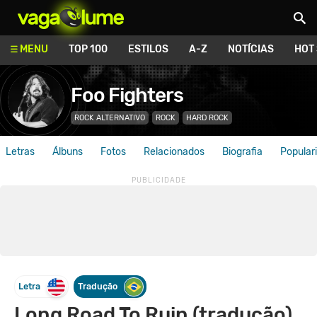
Vagalume
MENU
TOP 100
ESTILOS
A-Z
NOTÍCIAS
HOT
Foo Fighters
ROCK ALTERNATIVO
ROCK
HARD ROCK
Letras
Álbuns
Fotos
Relacionados
Biografia
Popular
Letra
Tradução
Long Road To Ruin (tradução)