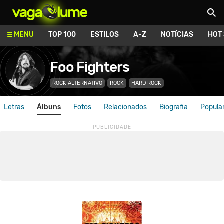
Vagalume
MENU
TOP 100
ESTILOS
A-Z
NOTÍCIAS
HOT
Foo Fighters
ROCK ALTERNATIVO
ROCK
HARD ROCK
Letras
Álbuns
Fotos
Relacionados
Biografia
Popula