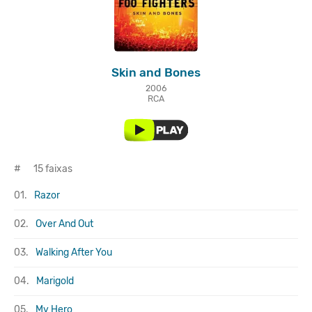
Skin and Bones
2006
RCA
#
15 faixas
01.
Razor
02.
Over And Out
03.
Walking After You
04.
Marigold
05.
My Hero