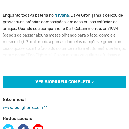
Enquanto tocava bateria no
Nirvana
, Dave Grohl jamais deixou de
gravar suas próprias composições, em casa ou nos estúdios de
amigos. Quando seu companheiro Kurt Cobain morreu, em 1994
(depois de passar alguns meses olhando para o teto, como ele
mesmo diz), Grohl reuniu algumas daquelas canções e gravou um
disco quase sozinho (ao lado do parceiro Barrett Jones), que lançou
com o nome "Foo Fighters". O som misturava guitarras furiosas e
melodias pop afiadas. Embora tivesse emplacado a vida artística
originalmente como baterista, Grohl tocava guitarra e compunha
desde a adolescência.
VER BIOGRAFIA COMPLETA
Sua primeira banda de repercussão foi o Scream, quando ainda era
moleque, em Washington, DC. Algumas das composições do
Site oficial
baterista foram gravadas pela banda em seu último disco, "Fumble",
www.foofighters.com
antes que ele fosse para Seattle e para o
Nirvana
. Enquanto tocava
com Kurt e Krist Novoselic, ele eventualmente se unia a Jones para
Redes sociais
compor e gravar. O disco de estréia dos Foo Fighters(nome de uma
corporação que pesquisava OVNIS durante a Segunda Guerra