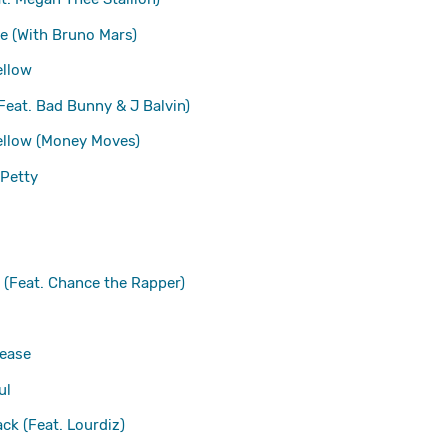
e (With Bruno Mars)
ellow
 (Feat. Bad Bunny & J Balvin)
llow (Money Moves)
 Petty
e (Feat. Chance the Rapper)
ease
ul
ck (Feat. Lourdiz)