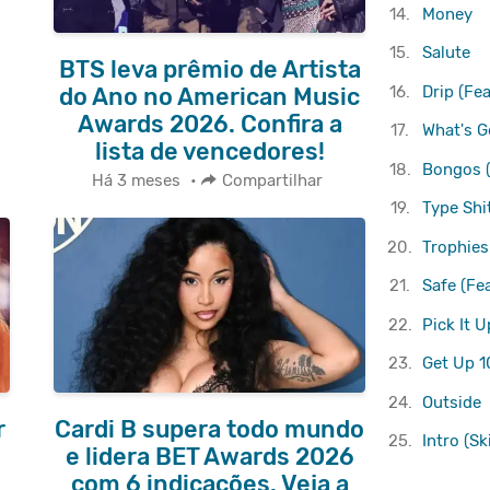
14.
Money
15.
Salute
BTS leva prêmio de Artista
16.
Drip (Fea
do Ano no American Music
Awards 2026. Confira a
17.
What's Go
lista de vencedores!
18.
Bongos (
Há 3 meses
•
Compartilhar
19.
Type Shi
20.
Trophies
21.
Safe (Fea
22.
Pick It 
23.
Get Up 1
24.
Outside
r
Cardi B supera todo mundo
25.
Intro (Sk
e lidera BET Awards 2026
com 6 indicações. Veja a