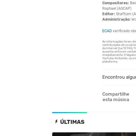
Compositores:
Belc
Raphael (ASCAP)
Editor:
Shaftizm (
Administração:
Wc
ECAD
verificado o
Encontrou algu
Compartilhe
esta música
ÚLTIMAS