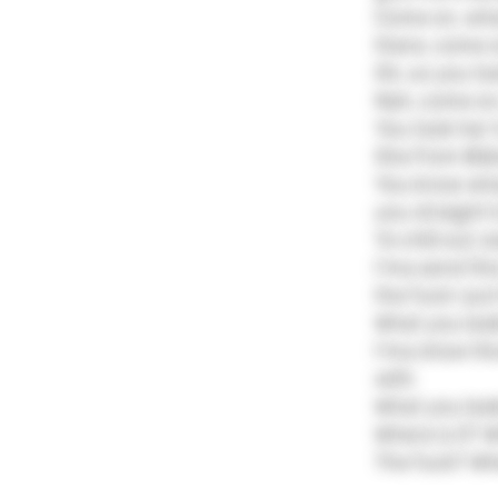
Come on, what 
there, come o
Oh, so you to
Nah, come on
You took her
She from Bibl
You know wha
you straight 
Yo chill out, 
I'ma send thi
the fuck I put
What you look
I'ma show thi
with
What you look
Where is it? Wh
The fuck? Whe