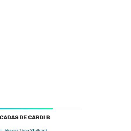
CADAS DE CARDI B
t. Megan Thee Stallion)