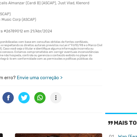
alis Almanzar (Cardi B) (ASCAP), Just Vlad, Klenord
ASCAP)
 Music Corp (ASCAP)
bra #26789012 em 21/Abr/2024
m erro?
Envie uma correção >
MAIS TO
01.
Wap (Fea