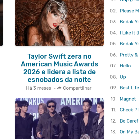
02.
Please M
03.
Bodak Y
04.
I Like It
05.
Bodak Ye
06.
Pretty &
Taylor Swift zera no
American Music Awards
07.
Hello
2026 e lidera a lista de
08.
Up
esnobados da noite
09.
Best Lif
Há 3 meses
•
Compartilhar
10.
Magnet
11.
Check Pl
12.
Be Caref
13.
On My Ba