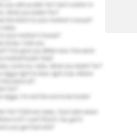
you still scrollin' for? Ain't nothin' in
n. What you lookin' for?
ok this bitch to your mother's house?
, baby
 to your mother's house?
e study, I told you
t? I'ma give you Bible now, I'ma send
to motherfuckin' God!
baby, come on, relax. What you lookin' for?
s nigga right to God, right now. Where
 this piece at?
in' for?
s nigga. I'm not the one to be fuckin'
in' for? Chill out, baby. Just calm down
ere is it? I can't find it. Ha, got it
re you get that shit?