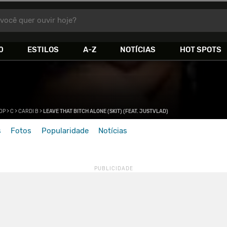
você quer ouvir hoje?
0
ESTILOS
A-Z
NOTÍCIAS
HOT SPOTS
HOP
>
C
>
CARDI B
>
LEAVE THAT BITCH ALONE (SKIT) (FEAT. JUSTVLAD)
s
Fotos
Popularidade
Notícias