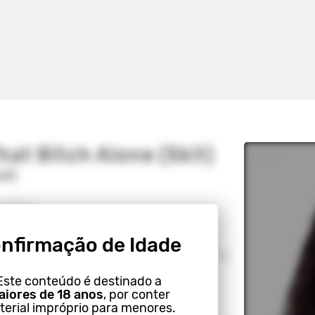
hat Bitch Alone (Skit)
ad)
, Vol. 2
ad & Cardi B]
nfirmação de Idade
d, what you doin', you goin' through my
ou violatin', wassup?
Este conteúdo é destinado a
yin' bitches Birkin's now?
iores de 18 anos
, por conter
 that at Fordham
erial impróprio para menores.