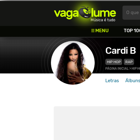
Vagalume
O que 
Música é tudo
MENU
TOP 10
Cardi B
HIP HOP
RAP
PÁGINA INICIAL
>
HIP 
Letras
Álbun