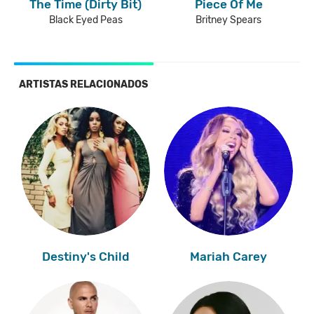
The Time (Dirty Bit)
Piece Of Me
Black Eyed Peas
Britney Spears
ARTISTAS RELACIONADOS
Destiny's Child
Mariah Carey