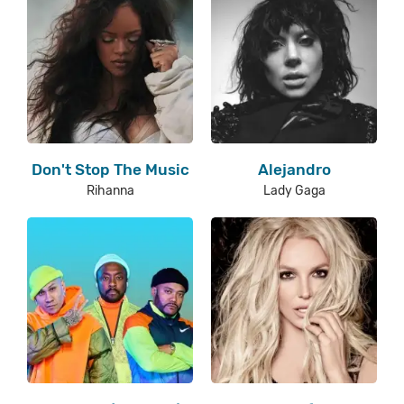
Don't Stop The Music
Alejandro
Rihanna
Lady Gaga