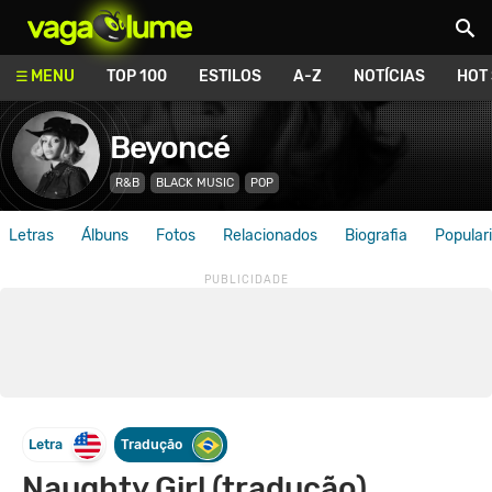
Vagalume
MENU
TOP 100
ESTILOS
A-Z
NOTÍCIAS
HOT
Beyoncé
R&B
BLACK MUSIC
POP
Letras
Álbuns
Fotos
Relacionados
Biografia
Popular
Letra
Tradução
Naughty Girl (tradução)