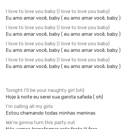
I love to love you baby (I love to love you baby)
Eu amo amar você, baby ( eu amo amar você, baby )
I love to love you baby (I love to love you baby)
Eu amo amar você, baby ( eu amo amar você, baby )
I love to love you baby (I love to love you baby)
Eu amo amar você, baby ( eu amo amar você, baby )
I love to love you baby (I love to love you baby)
Eu amo amar você, baby ( eu amo amar você, baby )
Tonight I'll be your naughty girl (oh)
Hoje à noite eu serei sua garota safada ( oh)
I'm calling all my girls
Estou chamando todas minhas meninas
We're gonna turn this party out