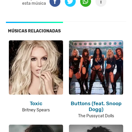
esta música
MÚSICAS RELACIONADAS
Toxic
Buttons (feat. Snoop
Dogg)
Britney Spears
The Pussycat Dolls