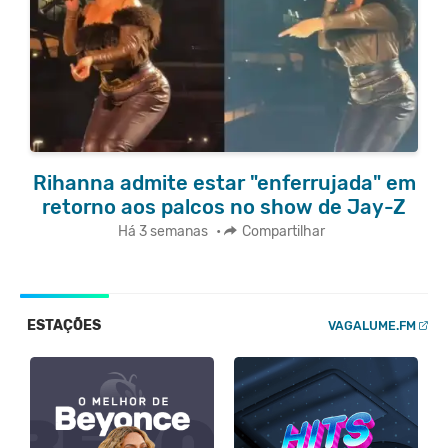
Rihanna admite estar "enferrujada" em
retorno aos palcos no show de Jay-Z
Há 3 semanas
•
Compartilhar
ESTAÇÕES
VAGALUME.FM