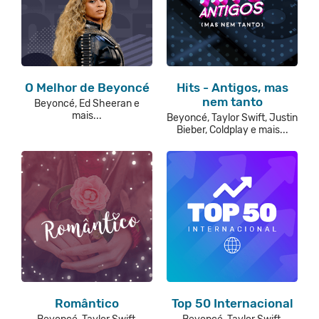
O Melhor de Beyoncé
Hits - Antigos, mas
nem tanto
Beyoncé, Ed Sheeran e
mais...
Beyoncé, Taylor Swift, Justin
Bieber, Coldplay e mais...
Romântico
Top 50 Internacional