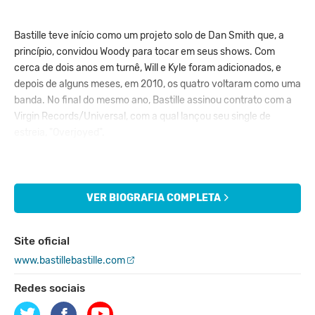
Bastille teve início como um projeto solo de Dan Smith que, a
princípio, convidou Woody para tocar em seus shows. Com
cerca de dois anos em turnê, Will e Kyle foram adicionados, e
depois de alguns meses, em 2010, os quatro voltaram como uma
banda. No final do mesmo ano, Bastille assinou contrato com a
Virgin Records/Universal, com a qual lançou seu single de
estreia, "Overjoyed".
A banda leva esse nome pelo fato de Dan Smith celebrar seu
aniversário no mesmo dia em que é comemorado o Dia da
Bastilha (Bastille Day). Bastille consiste em:
VER BIOGRAFIA COMPLETA
Daniel Campbell Smith
Site oficial
Vocais, teclados, percussão
www.bastillebastille.com
Kyle Jonathan Simmons
Redes sociais
Teclados, percussão, baixo, backing vocal