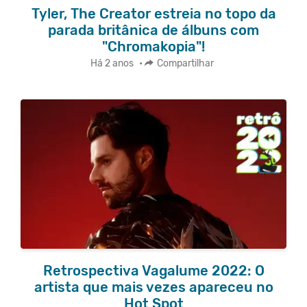
Tyler, The Creator estreia no topo da
parada britânica de álbuns com
"Chromakopia"!
Há 2 anos
•
Compartilhar
Retrospectiva Vagalume 2022: O
artista que mais vezes apareceu no
Hot Spot