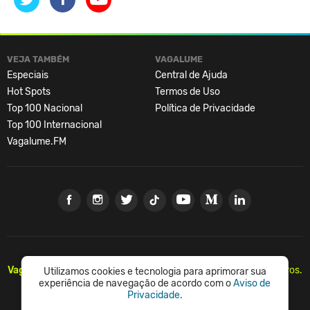
William Farquarson
Baixo, violão, backing vocal
Chris "Woody" Wood
VEJA TAMBÉM
VAGALUME
Especiais
Central de Ajuda
Bateria, backing vocal
Hot Spots
Termos de Uso
Fonte: www.BastilleBrasil.com
Top 100 Nacional
Política de Privacidade
Top 100 Internacional
Vagalume.FM
Vagalume.
Há mais de 20 anos, levando música para os brasileiros.
Utilizamos cookies e tecnologia para aprimorar sua
🇧🇷
experiência de navegação de acordo com o
Aviso de
Privacidade.
© Vagalume Mídia