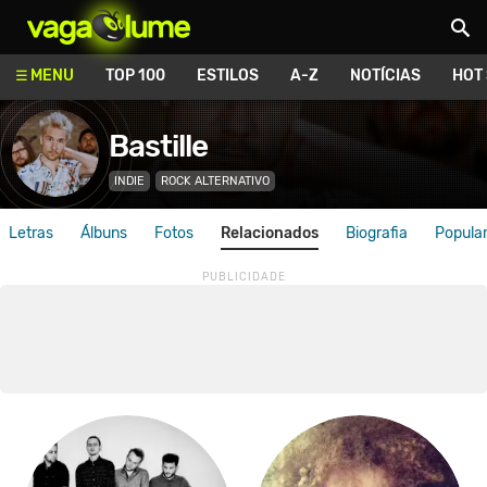
Vagalume
MENU
TOP 100
ESTILOS
A-Z
NOTÍCIAS
HOT
Bastille
INDIE
ROCK ALTERNATIVO
Letras
Álbuns
Fotos
Relacionados
Biografia
Popula