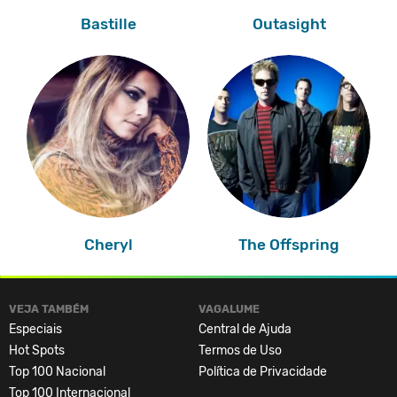
Bastille
Outasight
Cheryl
The Offspring
VEJA TAMBÉM
VAGALUME
Especiais
Central de Ajuda
Hot Spots
Termos de Uso
Top 100 Nacional
Política de Privacidade
Top 100 Internacional