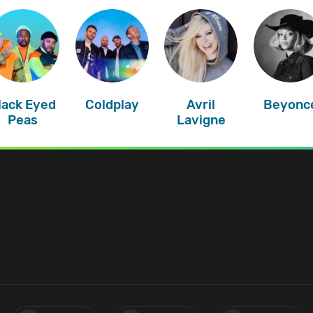
lack Eyed
Coldplay
Avril
Beyonc
Peas
Lavigne