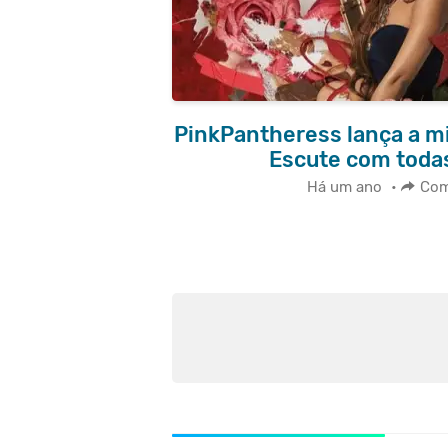
PinkPantheress lança a mi
Escute com todas
Há um ano
•
Com