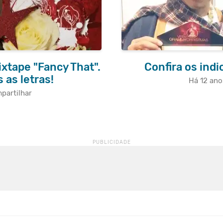
xtape "Fancy That".
Confira os ind
 as letras!
Há 12 ano
partilhar