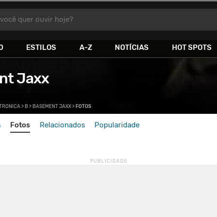
você quer ouvir hoje?
0
ESTILOS
A-Z
NOTÍCIAS
HOT SPOTS
nt Jaxx
TRONICA
>
B
>
BASEMENT JAXX
>
FOTOS
s
Fotos
Relacionados
Popularidade