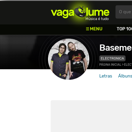
Vagalume
O que 
Música é tudo
MENU
TOP 10
Baseme
ELECTRONICA
PÁGINA INICIAL
>
ELEC
Letras
Álbun