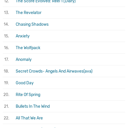
12.
The Score Evolved: Reel 1 (Diary)
13.
The Revelator
14.
Chasing Shadows
15.
Anxiety
16.
The Wolfpack
17.
Anomaly
18.
Secret Crowds- Angels And Airwaves(ava)
19.
Good Day
20.
Rite Of Spring
21.
Bullets In The Wind
22.
All That We Are