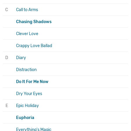
C
Call to Arms
Chasing Shadows
Clever Love
Crappy Love Ballad
D
Diary
Distraction
Do It For Me Now
Dry Your Eyes
E
Epic Holiday
Euphoria
Everything's Magic