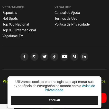
VEJA TAMBÉM
VAGALUME
Especiais
Central de Ajuda
Hot Spots
Termos de Uso
Top 100 Nacional
Política de Privacidade
Top 100 Internacional
Vagalume.FM
Vagalume.
Há mais de 20 anos, levando música para os brasileiros.
Utilizamos cookies e tecnologia para aprimorar sua
🇧🇷
experiência de navegação de acordo com o
Aviso de
Privacidade.
© Vagalume Mídia
FECHAR