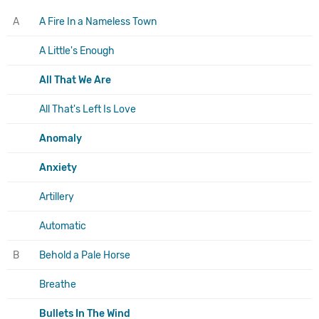
A
A Fire In a Nameless Town
A Little's Enough
All That We Are
All That's Left Is Love
Anomaly
Anxiety
Artillery
Automatic
B
Behold a Pale Horse
Breathe
Bullets In The Wind