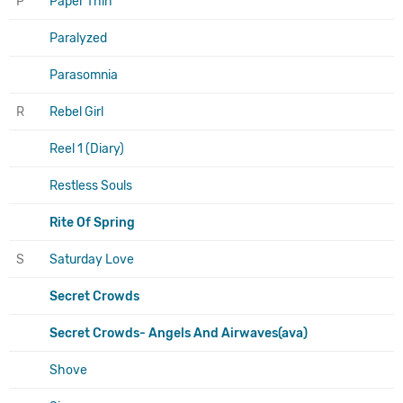
P
Paper Thin
Paralyzed
Parasomnia
R
Rebel Girl
Reel 1 (Diary)
Restless Souls
Rite Of Spring
S
Saturday Love
Secret Crowds
Secret Crowds- Angels And Airwaves(ava)
Shove