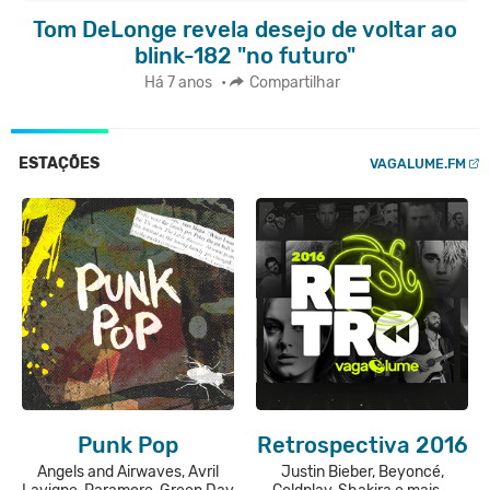
Tom DeLonge revela desejo de voltar ao
blink-182 "no futuro"
Há 7 anos
•
Compartilhar
ESTAÇÕES
VAGALUME.FM
Punk Pop
Retrospectiva 2016
Angels and Airwaves, Avril
Justin Bieber, Beyoncé,