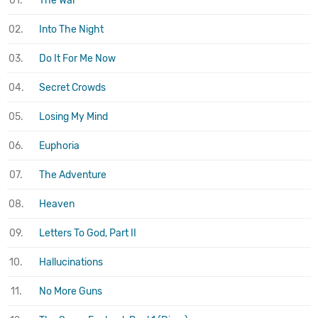
01.
The War
02.
Into The Night
03.
Do It For Me Now
04.
Secret Crowds
05.
Losing My Mind
06.
Euphoria
07.
The Adventure
08.
Heaven
09.
Letters To God, Part II
10.
Hallucinations
11.
No More Guns