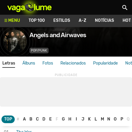
Vagalume
MENU
TOP 100
ESTILOS
A-Z
NOTÍCIAS
HOT
Angels and Airwaves
POP/PUNK
Letras
Álbuns
Fotos
Relacionados
Popularidade
Not
TOP
#
A
B
C
D
E
F
G
H
I
J
K
L
M
N
O
P
Q