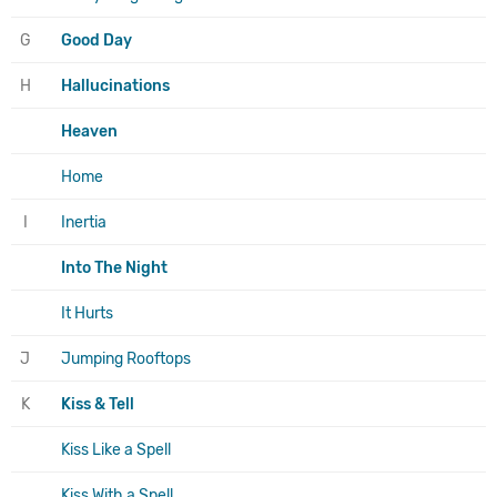
G
Good Day
H
Hallucinations
Heaven
Home
I
Inertia
Into The Night
It Hurts
J
Jumping Rooftops
K
Kiss & Tell
Kiss Like a Spell
Kiss With a Spell